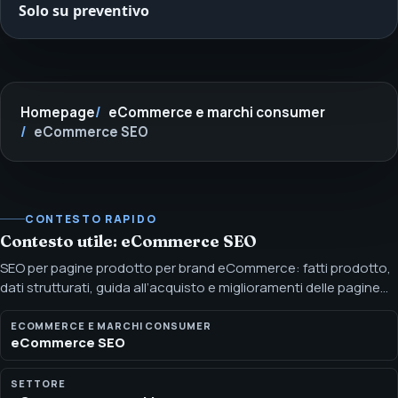
Solo su preventivo
Homepage
eCommerce e marchi consumer
eCommerce SEO
CONTESTO RAPIDO
Contesto utile: eCommerce SEO
SEO per pagine prodotto per brand eCommerce: fatti prodotto,
dati strutturati, guida all’acquisto e miglioramenti delle pagine
attenti alle affermazioni. La SEO per pagine prodotto rende ogni
prodotto più facile da trovare, confrontare, comprendere e
ECOMMERCE E MARCHI CONSUMER
eCommerce SEO
riassumere con segnali di recensione verificati e affermazioni
supportate.
SETTORE