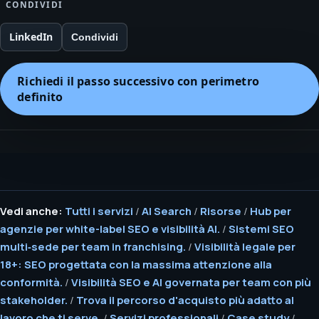
CONDIVIDI
LinkedIn
Condividi
Richiedi il passo successivo con perimetro
definito
Vedi anche:
Tutti i servizi
/
AI Search
/
Risorse
/
Hub per
agenzie per white-label SEO e visibilità AI.
/
Sistemi SEO
multi‑sede per team in franchising.
/
Visibilità legale per
18+: SEO progettata con la massima attenzione alla
conformità.
/
Visibilità SEO e AI governata per team con più
stakeholder.
/
Trova il percorso d'acquisto più adatto al
lavoro che ti serve.
/
Servizi professionali
/
Case study
/