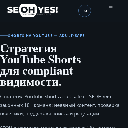
RU
SEOH
Язык (mobile header)
SHORTS НА YOUTUBE — ADULT-SAFE
Стратегия
YouTube Shorts
для compliant
видимости.
Стратегия YouTube Shorts adult-safe от SEOH для
законных 18+ команд: неявный контент, проверка
политики, поддержка поиска и репутации.
SEOH оценивает, могут ли законные 18+ команды