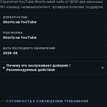
Стратегия YouTube Shorts adult-safe от SEOH для законных
18+ команд: неявный контент, проверка политики, поддержка
поиска и репутации. SEOH оценивает, могут ли законные 18+
команды использовать неявный, учитывающий политику
ДЛЯ ВЗРОСЛЫХ
Shorts на YouTube
короткий формат для поддержки поиска, бренда и репутации.
ПЛАТФОРМА
Shorts на YouTube
ДАТА ПОСЛЕДНЕГО ОБНОВЛЕНИЯ
2026-06
Почему это заслуживает доверия
/
Рекомендуемые действия
ГОТОВНОСТЬ К СОБЛЮДЕНИЮ ТРЕБОВАНИЙ