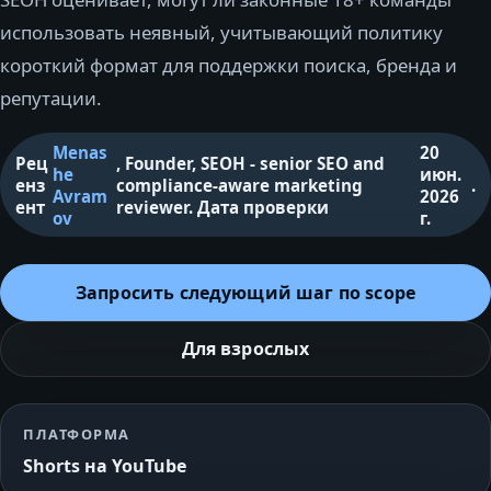
использовать неявный, учитывающий политику
короткий формат для поддержки поиска, бренда и
репутации.
Menas
20
Рец
,
Founder, SEOH - senior SEO and
he
июн.
енз
compliance-aware marketing
.
Avram
2026
ент
reviewer
.
Дата проверки
ov
г.
Запросить следующий шаг по scope
Для взрослых
ПЛАТФОРМА
Shorts на YouTube