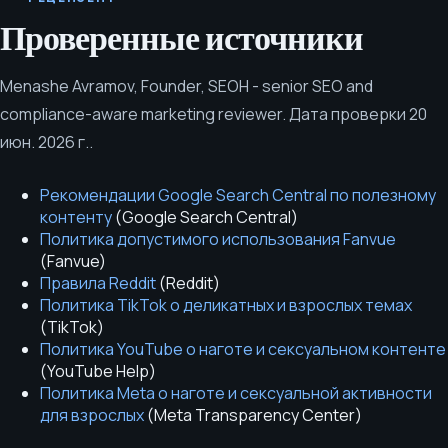
Проверенные источники
Menashe Avramov
,
Founder, SEOH - senior SEO and
compliance-aware marketing reviewer
.
Дата проверки
20
июн. 2026 г.
.
Рекомендации Google Search Central по полезному
контенту
(
Google Search Central
)
Политика допустимого использования Fanvue
(
Fanvue
)
Правила Reddit
(
Reddit
)
Политика TikTok о деликатных и взрослых темах
(
TikTok
)
Политика YouTube о наготе и сексуальном контенте
(
YouTube Help
)
Политика Meta о наготе и сексуальной активности
для взрослых
(
Meta Transparency Center
)