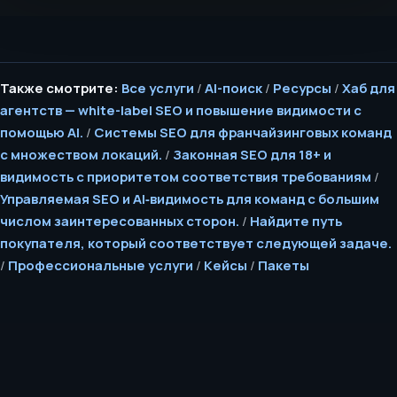
Также смотрите:
Все услуги
/
AI-поиск
/
Ресурсы
/
Хаб для
агентств — white-label SEO и повышение видимости с
помощью AI.
/
Системы SEO для франчайзинговых команд
с множеством локаций.
/
Законная SEO для 18+ и
видимость с приоритетом соответствия требованиям
/
Управляемая SEO и AI‑видимость для команд с большим
числом заинтересованных сторон.
/
Найдите путь
покупателя, который соответствует следующей задаче.
/
Профессиональные услуги
/
Кейсы
/
Пакеты