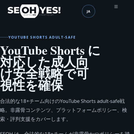
JA
SEOH
言語 (mobile header)
YOUTUBE SHORTS ADULT-SAFE
YouTube Shorts に
対応した成人向
け安全戦略で可
視性を確保
合法的な18+チーム向けのYouTube Shorts adult-safe戦
略。非露骨コンテンツ、プラットフォームポリシー、検
索・評判支援をカバーします。
SEOH は、合法的な18+チームが非露骨かつポリシーを踏