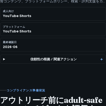
骨コンテンツ、プラットフォームポリシー、検索・評判支援をカ
バーします。 SEOH は、合法的な18+チームが非露骨かつポリシー
を踏まえた Shorts 関連コンテンツで検索・ブランド・評判目標を
成人向け
YouTube Shorts
支援できるかを検討します。
プラットフォーム
YouTube Shorts
最終確認日
2026-06
信頼性の根拠
/
関連アクション
コンプライアンス準備状況
アウトリーチ前にadult-safe