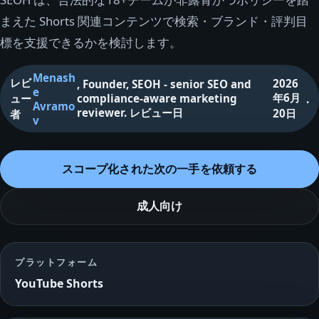
まえた Shorts 関連コンテンツで検索・ブランド・評判目
標を支援できるかを検討します。
Menash
レビ
2026
,
Founder, SEOH - senior SEO and
e
年6月
ュー
compliance-aware marketing
.
Avramo
reviewer
.
レビュー日
20日
者
v
スコープ化された次の一手を依頼する
成人向け
プラットフォーム
YouTube Shorts