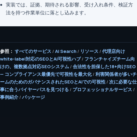
実装では、証拠、期待される影響、受け入れ条件、検証方
法を持つ作業単位に落とし込みます。
参照：
すべてのサービス
/
AI Search
/
リソース
/
代理店向け
white-label対応のSEOとAI可視性ハブ
/
フランチャイズチーム向
けの、複数拠点対応SEOシステム
/
合法性を担保した18+向けSEO
— コンプライアンス最優先で可視性を最大化
/
利害関係者が多いチ
ームのためのガバナンスされたSEOとAIでの可視性
/
次に必要な仕
事に合うバイヤーパスを見つける
/
プロフェッショナルサービス
/
事例紹介
/
パッケージ