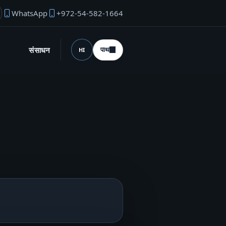
WhatsApp
+972-54-582-1664
उंडर ईमेल
संसाधन
पाथ
HI
भाषा (desktop)