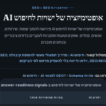
הזדמנויות SEO ו‑GEO
אופטימיזציה של ישויות לחיפוש AI
אופטימיזציה של ישויות לחיפוש AI פירושה להפוך שמות, שירותים,
אנשים, קהלים, שווקים וטענות פומביות לעקביים בדפים ציבוריים
ובנתונים מובנים.
מסלול קשור:
חיפוש AI
/
מדריך תפעולי מעשי להוספת קיבולת SEO,
GEO/AEO, וידאו ודיווח בלי להעסיק מראש לפי הביקוש.
ראו גם:
מה זה GEO?
Schema למנועי AI.
/
/
חיפוש AI
אופטימיזציה של ישויות לחיפוש ב‑AI answer-readiness signals
יתרונות
בעיות שהשירות פותר