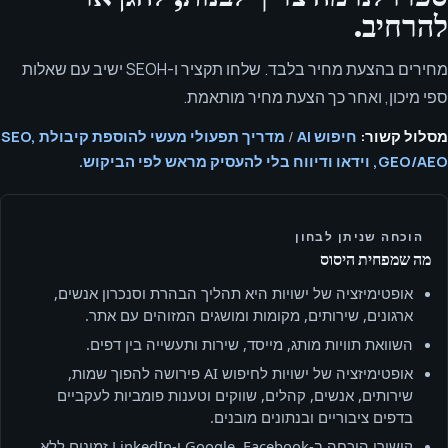
להרחיב.
מחירים בהצעת מחיר בלבד. שלחו תקציר ו-SEOH ישיב עם שאלות
ספי מיכון, ואחר כך הצעת מחיר מותאמת.
מסלול קשור:
חיפוש AI
/
מדריך תפעולי מעשי להוספת קיבולת SEO,
GEO/AEO, וידאו ודיווח בלי להעסיק מראש לפי הביקוש.
הוכחה שניתן לבחון
מה שמפחית היסוס
אופטימיזציה של ישויות היא תהליך הבהרת וסנכרון אנשים,
ארגונים, שירותים, מקומות ומושגים המזוהים עם אתר.
השוואת תוויות מותג, מייסד, שירות ותעשייה בין דפים.
אופטימיזציה של ישויות לחיפוש AI פירושה להפוך שמות,
שירותים, אנשים, קהלים, שווקים וטענות פומביות לעקביים
בדפים ציבוריים ובנתונים מובנים.
קישורי הוכחה ב‑Google, Facebook ו‑LinkedIn זמינים ללא