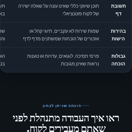
תשובת
תוכן שיווקי כללי שאינו עונה על שאלה ישירה
תשו
דף
של לקוח פוטנציאלי.
באו
בהירות
שמות שירות לא עקביים, תיוגי קהל או
שפה
הישות
אזכורים של הוכחות שמשתנים מדף לדף.
והו
גבולות
פרסי תמיכה, לוגואים, עדויות או טענות
הוכ
הוכחה
נראות שאינן מגובות.
בטק
הוכחה שניתן לבחון
ראו איך העבודה מתנהלת לפני
שאתם מעבירים לקוח.