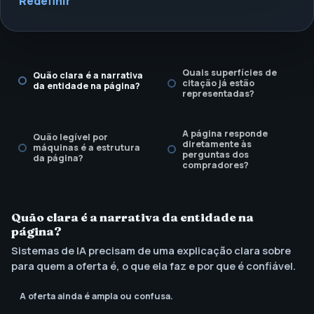
Redefinir
Quais superfícies de
Quão clara é a narrativa
citação já estão
da entidade na página?
representadas?
A página responde
Quão legível por
diretamente às
máquinas é a estrutura
perguntas dos
da página?
compradores?
Existe uma cadência de
revisão para atualidade
Quão clara é a narrativa da entidade na
e afirmações?
página?
Sistemas de IA precisam de uma explicação clara sobre
para quem a oferta é, o que ela faz e por que é confiável.
A oferta ainda é ampla ou confusa.