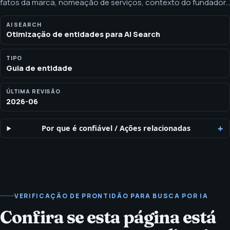
fatos da marca, nomeação de serviços, contexto do fundador,
histórico de trabalhos e verificações de consistência. O
resumo: otimização de entidades para busca por IA significa
AI SEARCH
Otimização de entidades para AI Search
alinhar nomes, serviços, pessoas, públicos, mercados e
declarações públicas em páginas públicas e dados
estruturados.
TIPO
Guia de entidade
ÚLTIMA REVISÃO
2026-06
Por que é confiável
/
Ações relacionadas
VERIFICAÇÃO DE PRONTIDÃO PARA BUSCA POR IA
Confira se esta página está