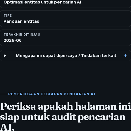
Optimasi entitas untuk pencarian AI
audiens, pasar, dan klaim publik di seluruh halaman publik dan
data terstruktur.
TIPE
Panduan entitas
TERAKHIR DITINJAU
2026-06
Mengapa ini dapat dipercaya
/
Tindakan terkait
PEMERIKSAAN KESIAPAN PENCARIAN AI
Periksa apakah halaman ini
siap untuk audit pencarian
AI.