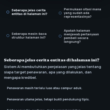
Permukaan sitasi mana
Seberapa jelas cerita
yang sudah ada
entitas di halaman ini?
representasinya?
Apakah halaman
Seberapa mesin-baca
menjawab pertanyaan
struktur halaman ini?
pembeli secara
langsung?
Adakah jadwal tinjau
untuk menjaga
Seberapa jelas cerita entitas di halaman ini?
kesegaran dan klaim?
Sistem AI membutuhkan penjelasan yang jelas tentang
siapa target penawaran, apa yang dilakukan, dan
mengapa kredibel.
Penawaran masih terlalu luas atau campur aduk.
Penawaran utama jelas, tetapi bukti pendukung tipis.