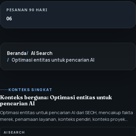
PESANAN 90 HARI
06
Beranda
AI Search
Optimasi entitas untuk pencarian AI
KONTEKS SINGKAT
Konteks berguna: Optimasi entitas untuk
pencarian AI
Optimasi entitas untuk pencarian AI dari SEOH, mencakup fakta
merek, penamaan layanan, konteks pendiri, konteks proyek
sebelumnya, dan pemeriksaan konsistensi. Optimasi entitas
untuk pencarian AI berarti menyelaraskan nama, layanan, orang,
AI SEARCH