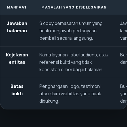
MANFAAT
MASALAH YANG DISELESAIKAN
Jawaban
S copy pemasaran umum yang
Jaw
halaman
tidak menjawab pertanyaan
lan
pembeli secara langsung.
ya
Kejelasan
Nama layanan, label audiens, atau
Bah
entitas
referensi bukti yang tidak
dan
konsisten di berbagai halaman.
Batas
Penghargaan, logo, testimoni,
Buk
bukti
atau klaim visibilitas yang tidak
yan
didukung.
dan