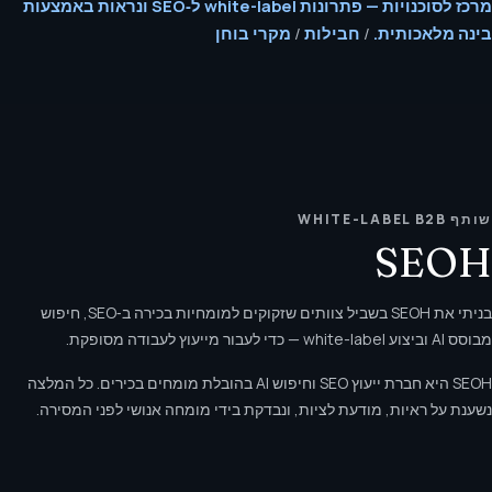
מרכז לסוכנויות — פתרונות white-label ל‑SEO ונראות באמצעות
בינה מלאכותית.
/
חבילות
/
מקרי בוחן
שותף WHITE-LABEL B2B
SEOH
בניתי את SEOH בשביל צוותים שזקוקים למומחיות בכירה ב‑SEO, חיפוש
מבוסס AI וביצוע white-label — כדי לעבור מייעוץ לעבודה מסופקת.
SEOH היא חברת ייעוץ SEO וחיפוש AI בהובלת מומחים בכירים. כל המלצה
נשענת על ראיות, מודעת לציות, ונבדקת בידי מומחה אנושי לפני המסירה.