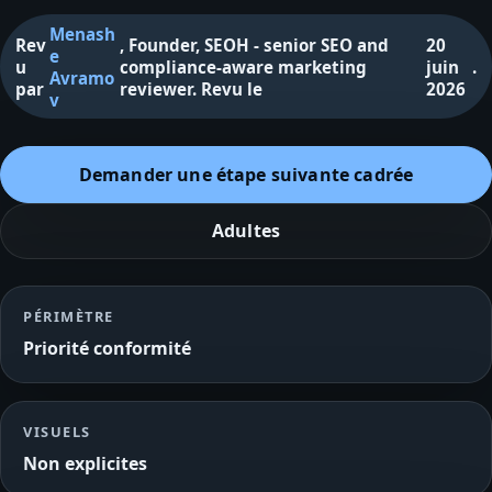
Menash
Rev
,
Founder, SEOH - senior SEO and
20
e
u
compliance-aware marketing
juin
.
Avramo
par
reviewer
.
Revu le
2026
v
Demander une étape suivante cadrée
Adultes
PÉRIMÈTRE
Priorité conformité
VISUELS
Non explicites