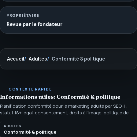
PROPRIÉTAIRE
Revue par le fondateur
Accueil
Adultes
Conformité & politique
CONTEXTE RAPIDE
Informations utiles: Conformité & politique
Planification conformité pour le marketing adulte par SEOH :
statut 18+ légal, consentement, droits à l’image, politique de
plateforme et règles de paiement. SEOH ne cadre le marketing
adulte qu’après confirmation du statut 18+ légal, du
ADULTES
Conformité & politique
consentement, des droits à l’image et des règles de plateforme,