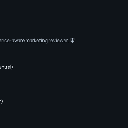
iance-aware marketing reviewer
.
审
ntral
)
r
)