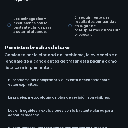
El seguimiento usa
Los entregables y
resultados por bandas
exclusiones son lo
en lugar de
bastante claros para
presupuestos o notas sin
acotar el alcance.
procesar.
Persisten brechas de base
El llamado a la acción
Comienza por la claridad del problema, la evidencia y el
coincide con la
siguiente decisión del
lenguaje de alcance antes de tratar esta página como
comprador.
lista para implementar.
El problema del comprador y el evento desencadenante
están explícitos.
La prueba, metodología o notas de revisión son visibles.
Los entregables y exclusiones son lo bastante claros para
acotar el alcance.
El seguimiento usa resultados por bandas en lugar de