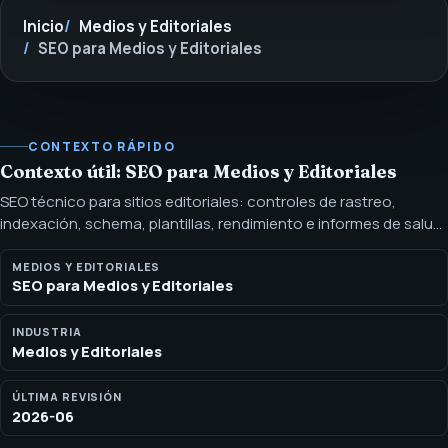
Inicio
Medios y Editoriales
SEO para Medios y Editoriales
CONTEXTO RÁPIDO
Contexto útil: SEO para Medios y Editoriales
SEO técnico para sitios editoriales: controles de rastreo,
indexación, schema, plantillas, rendimiento e informes de salud.
El SEO técnico para editoriales mantiene grandes archivos
rastreables, indexables, estructurados, lo suficientemente
MEDIOS Y EDITORIALES
SEO para Medios y Editoriales
rápidos y alineados con prioridades editoriales.
INDUSTRIA
Medios y Editoriales
ÚLTIMA REVISIÓN
2026-06