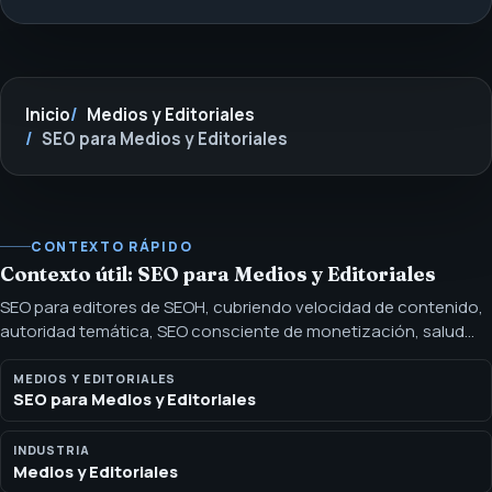
Inicio
Medios y Editoriales
SEO para Medios y Editoriales
CONTEXTO RÁPIDO
Contexto útil: SEO para Medios y Editoriales
SEO para editores de SEOH, cubriendo velocidad de contenido,
autoridad temática, SEO consciente de monetización, salud
técnica y búsqueda con IA. El SEO para editores conecta la
velocidad editorial, la autoridad temática, la gobernanza
MEDIOS Y EDITORIALES
SEO para Medios y Editoriales
técnica, las vías de monetización y la preparación para citación
en búsqueda con IA.
INDUSTRIA
Medios y Editoriales