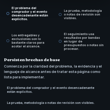
El problema del
La prueba, metodología
comprador y el evento
o notas de revisión son
desencadenante están
visibles.
explícitos.
El seguimiento usa
Los entregables y
resultados por bandas
exclusiones son lo
en lugar de
bastante claros para
presupuestos o notas sin
acotar el alcance.
procesar.
Persisten brechas de base
El llamado a la acción
Comienza por la claridad del problema, la evidencia y el
coincide con la
siguiente decisión del
lenguaje de alcance antes de tratar esta página como
comprador.
lista para implementar.
El problema del comprador y el evento desencadenante
están explícitos.
La prueba, metodología o notas de revisión son visibles.