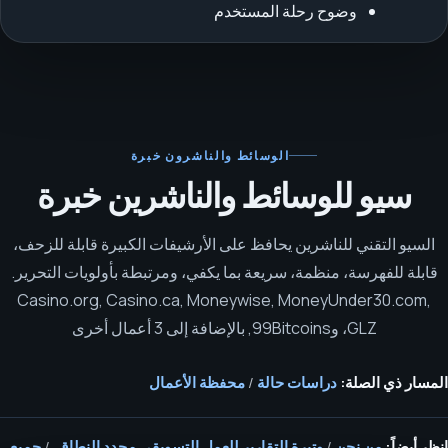
وضوح رحلة المستخدم
الوسائط والناشرون
خبرة
سيو للوسائط والناشرين خبرة
السيو التقني للناشرين يحافظ على الأرشيفات الكبيرة قابلة للزحف،
قابلة للفهرسة، منظمة، سريعة بما يكفي، ومرتبطة بأولويات التحرير.
Casino.org, Casino.ca, Moneywise, MoneyUnder30.com,
GLZ، و99Bitcoins, بالإضافة إلى 3 أعمال أخرى
المسار ذي الصلة:
دراسات حالة
/
محفظة الأعمال
انظر أيضاً:
من نحن
/
وتيرة التقارير للعمل التسويقي محدد النطاق.
/
جميع