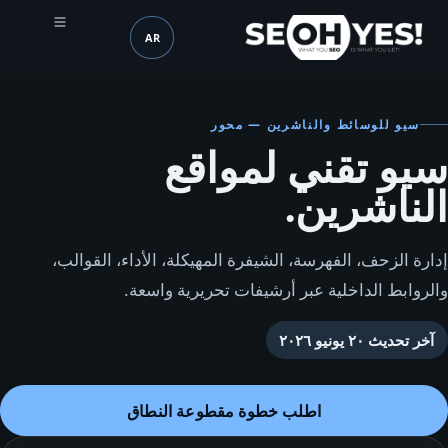
AR
SEOH
اللغة (mobile header)
سيو للوسائط والناشرين — محور
سيو تقني لمواقع
الناشرين.
إدارة الزحف، الفهرسة، الشيفرة المهيكلة، الأداء، القوالب،
والروابط الداخلية عبر أرشيفات تحريرية واسعة.
آخر تحديث
٢٠ يونيو ٢٠٢٦
اطلب خطوة مقطوعة النطاق