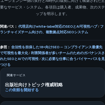
エージェンシー側の実行とAI時代の成長に向けて構築された主
要なサービス・システム。各項目は購入者、成果物、次のステ
ップを明示します。
関連パス：
代理店向けwhite-label対応のSEOとAI可視性ハブ
/
フ
ランチャイズチーム向けの、複数拠点対応SEOシステム
参照：
合法性を担保した18+向けSEO — コンプライアンス最優先
で可視性を最大化
/
利害関係者が多いチームのためのガバナンスさ
れたSEOとAIでの可視性
/
次に必要な仕事に合うバイヤーパスを見
つける
関連サービス
出版社向けトピック権威戦略
この依頼を開始する