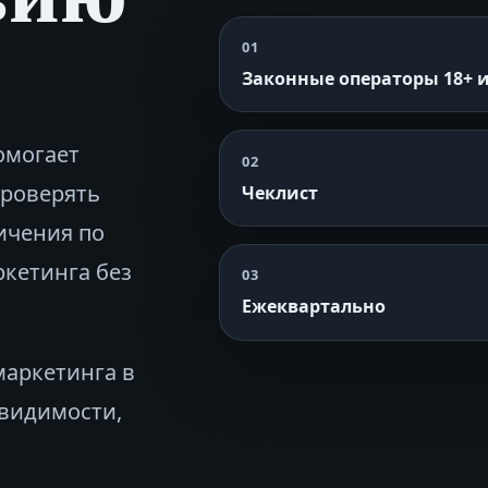
01
Законные операторы 18+ и
омогает
02
проверять
Чеклист
ичения по
ркетинга без
03
Ежеквартально
маркетинга в
‑видимости,