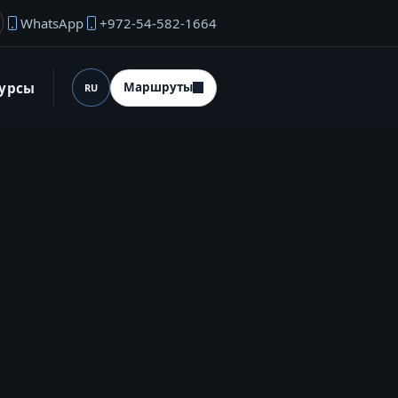
WhatsApp
+972-54-582-1664
ектронная почта основателя
сурсы
Маршруты
RU
Язык (desktop)