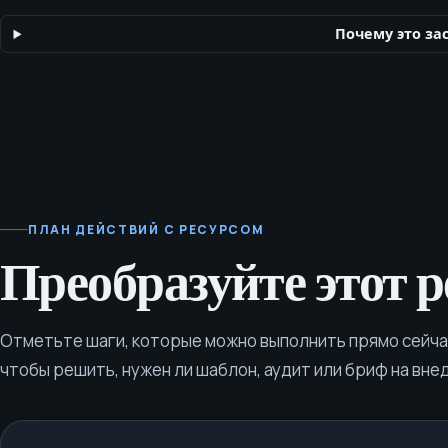
ограничения по платежам и безопасные пути публичного мар
откровенного контента. Запросите у SEOH Чеклист по марке
Почему это за
соответствию 18+ для законного маркетинга adult‑вертикали:
согласию, использованию внешности, платформам и платёжн
ПЛАН ДЕЙСТВИЙ С РЕСУРСОМ
Преобразуйте этот р
Отметьте шаги, которые можно выполнить прямо сейчас
чтобы решить, нужен ли шаблон, аудит или бриф на вне