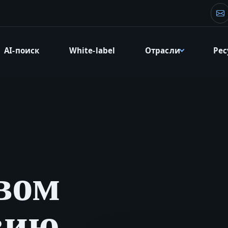
Эл
AI-поиск
White-label
Отрасли
Ре
вом
вию