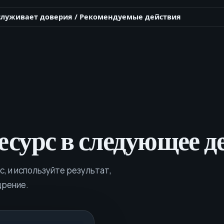
кетинга без
тинговому
служивает доверия
/
Рекомендуемые действия
 правила по
ым системам.
есурс в следующее д
, и используйте результат,
дрение.