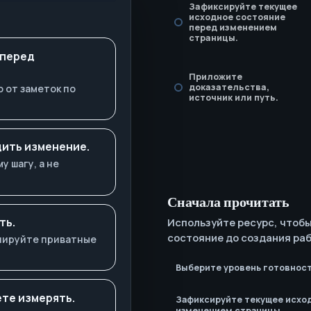
Зафиксируйте текущее
исходное состояние
перед изменением
страницы.
 перед
Приложите
доказательства,
 от заметок по
источник или путь.
ить изменение.
 шагу, а не
Сначала прочитать
ть.
Используйте ресурс, чтоб
состояние до создания раб
опируйте приватные
Выберите уровень готовност
те измерять.
Зафиксируйте текущее исхо
изменением страницы.