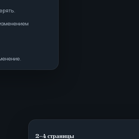
ерять.
 изменением
менение.
2–4 страницы