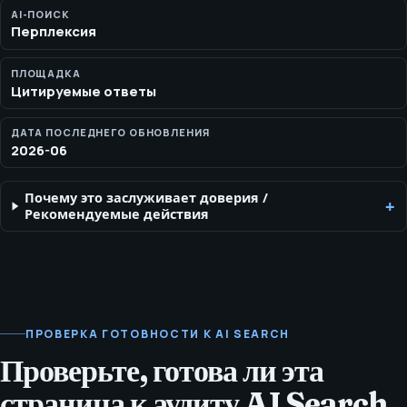
готовых быть источниками: прямые ответы, чёткие
AI-ПОИСК
Перплексия
утверждения, полезная структура и честные ссылки.
ПЛОЩАДКА
Цитируемые ответы
ДАТА ПОСЛЕДНЕГО ОБНОВЛЕНИЯ
2026-06
Почему это заслуживает доверия
/
Рекомендуемые действия
ПРОВЕРКА ГОТОВНОСТИ К AI SEARCH
Проверьте, готова ли эта
страница к аудиту AI Search.