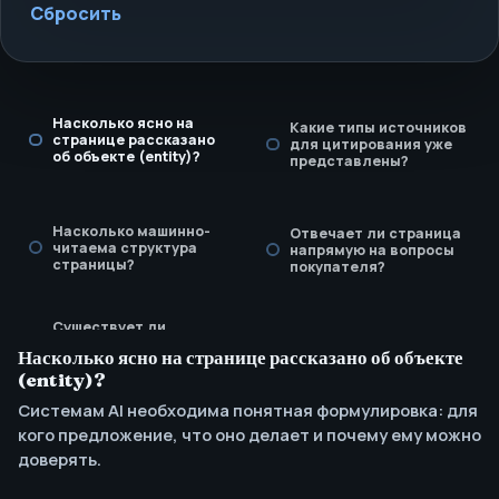
Сбросить
Насколько ясно на
Какие типы источников
странице рассказано
для цитирования уже
об объекте (entity)?
представлены?
Насколько машинно-
Отвечает ли страница
читаема структура
напрямую на вопросы
страницы?
покупателя?
Существует ли
регламент обновления
Насколько ясно на странице рассказано об объекте
для актуализации
заявлений?
(entity)?
Системам AI необходима понятная формулировка: для
кого предложение, что оно делает и почему ему можно
доверять.