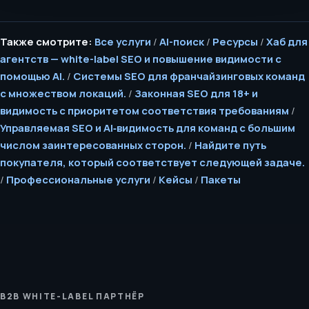
Также смотрите:
Все услуги
/
AI-поиск
/
Ресурсы
/
Хаб для
агентств — white-label SEO и повышение видимости с
помощью AI.
/
Системы SEO для франчайзинговых команд
с множеством локаций.
/
Законная SEO для 18+ и
видимость с приоритетом соответствия требованиям
/
Управляемая SEO и AI‑видимость для команд с большим
числом заинтересованных сторон.
/
Найдите путь
покупателя, который соответствует следующей задаче.
/
Профессиональные услуги
/
Кейсы
/
Пакеты
B2B WHITE-LABEL ПАРТНЁР