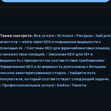
Также смотрите:
Все услуги
/
AI-поиск
/
Ресурсы
/
Хаб для
агентств — white-label SEO и повышение видимости с
помощью AI.
/
Системы SEO для франчайзинговых команд
с множеством локаций.
/
Законная SEO для 18+ и
видимость с приоритетом соответствия требованиям
/
Управляемая SEO и AI‑видимость для команд с большим
числом заинтересованных сторон.
/
Найдите путь
покупателя, который соответствует следующей задаче.
/
Профессиональные услуги
/
Кейсы
/
Пакеты