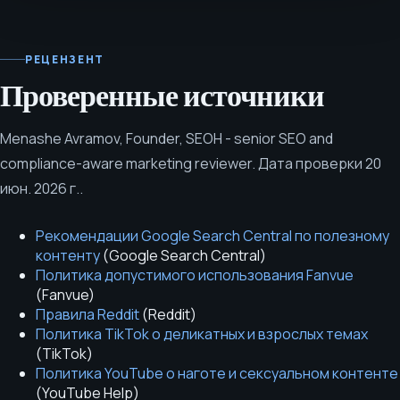
РЕЦЕНЗЕНТ
Проверенные источники
Menashe Avramov
,
Founder, SEOH - senior SEO and
compliance-aware marketing reviewer
.
Дата проверки
20
июн. 2026 г.
.
Рекомендации Google Search Central по полезному
контенту
(
Google Search Central
)
Политика допустимого использования Fanvue
(
Fanvue
)
Правила Reddit
(
Reddit
)
Политика TikTok о деликатных и взрослых темах
(
TikTok
)
Политика YouTube о наготе и сексуальном контенте
(
YouTube Help
)