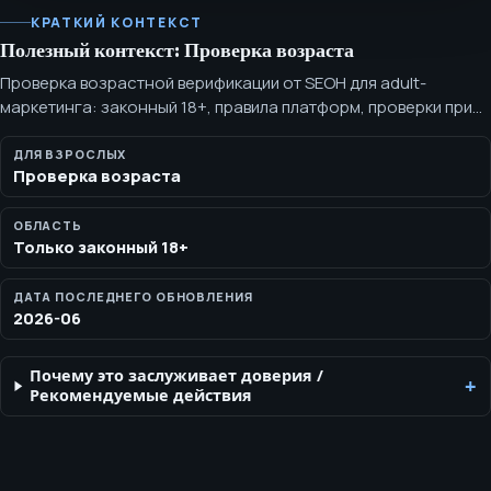
КРАТКИЙ КОНТЕКСТ
Полезный контекст: Проверка возраста
Проверка возрастной верификации от SEOH для adult-
маркетинга: законный 18+, правила платформ, проверки при
приёме, ограничения публичной презентации и потребность в
эскалации. SEOH приступает к adult-вертикали только после
ДЛЯ ВЗРОСЛЫХ
Проверка возраста
подтверждения законного статуса 18+ и ясности
обязанностей по верификации возраста для маркетинга,
поиска и платформенной проверки.
ОБЛАСТЬ
Только законный 18+
ДАТА ПОСЛЕДНЕГО ОБНОВЛЕНИЯ
2026-06
Почему это заслуживает доверия
/
Рекомендуемые действия