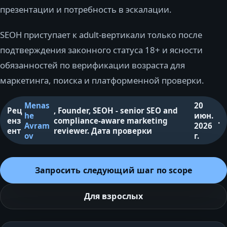
презентации и потребность в эскалации.
SEOH приступает к adult-вертикали только после
подтверждения законного статуса 18+ и ясности
обязанностей по верификации возраста для
маркетинга, поиска и платформенной проверки.
Menas
20
Рец
,
Founder, SEOH - senior SEO and
he
июн.
енз
compliance-aware marketing
.
Avram
2026
ент
reviewer
.
Дата проверки
ov
г.
Запросить следующий шаг по scope
Для взрослых