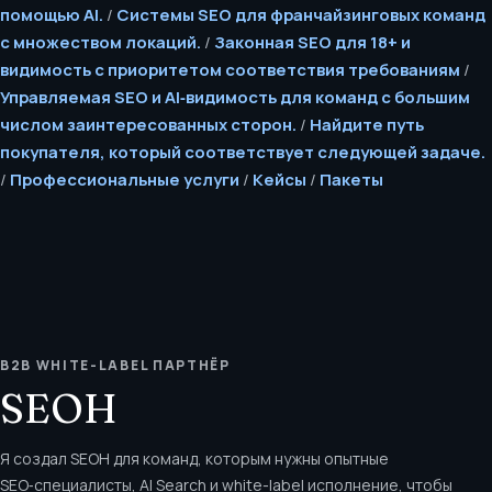
помощью AI.
/
Системы SEO для франчайзинговых команд
с множеством локаций.
/
Законная SEO для 18+ и
видимость с приоритетом соответствия требованиям
/
Управляемая SEO и AI‑видимость для команд с большим
числом заинтересованных сторон.
/
Найдите путь
покупателя, который соответствует следующей задаче.
/
Профессиональные услуги
/
Кейсы
/
Пакеты
B2B WHITE-LABEL ПАРТНЁР
SEOH
Я создал SEOH для команд, которым нужны опытные
SEO‑специалисты, AI Search и white-label исполнение, чтобы