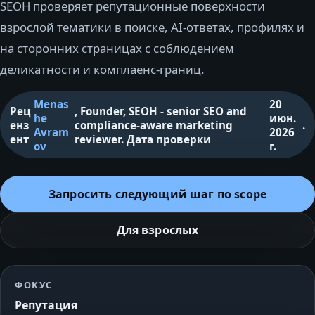
SEOH проверяет репутационные поверхности
взрослой тематики в поиске, AI-ответах, профилях и
на сторонних страницах с соблюдением
деликатности и комплаенс-границ.
Menas
20
Рец
,
Founder, SEOH - senior SEO and
he
июн.
енз
compliance-aware marketing
.
Avram
2026
ент
reviewer
.
Дата проверки
ov
г.
Запросить следующий шаг по scope
Для взрослых
ФОКУС
Репутация