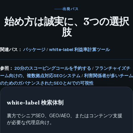
出発パス
始め方は誠実に、3つの選択
肢
関連パス：
パッケージ
/
white-label 利益率計算ツール
参照：
20分のスコーピングコールを予約する
/
フランチャイズチ
ーム向けの、複数拠点対応SEOシステム
/
利害関係者が多いチーム
のためのガバナンスされたSEOとAIでの可視性
white-label 検索体制
裏方でシニアSEO、GEO/AEO、またはコンテンツ支援
が必要な代理店向け。