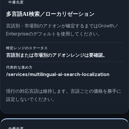
中優先度
多言語AI検索／ローカリゼーション
言語別・市場別のアドオンが確定するまではGrowth／
Enterpriseのデフォルトを使用してください。
特定レンジのステータス
言語別または市場別のアドオンレンジは要確認。
代表的な進め方
/services/multilingual-ai-search-localization
現行の対応言語は維持します。言語ごとの価格を勝手に
設定しないでください。
中優先度