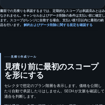
書面での見積りを承認するまでは、定期的なスコープは承認済みとはみ
なされません。キャンセルおよびデータ削除の条件は支払い前に確定し
ます。スコープがレンジに合致する場合、支払い後7日以内に最初の納
品を行います。
解約およびデータ削除に関する規定を確認する
見積り作成ツール
見積り前に最初のスコープ
を形にする
セレクタで想定のプラン階層を表示します。価格を公開し
たり自動で承諾したりはしません。SEOH が文脈を確認して
適合を判断します。