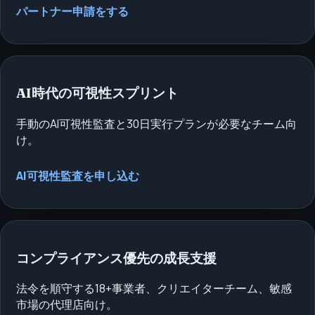
パートナー申請をする
AI時代の可視性スプリント
手動のAI可視性監査と30日実行プランが必要なチーム向
け。
AI可視性監査を申し込む
コンプライアンス優先の成長支援
法令を順守する18+事業者、クリエイターチーム、敏感
市場の代理店向け。