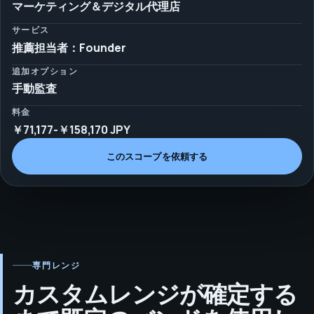
マーケティング＆デジタル代理店
サービス
推薦担当者：Founder
追加オプション
手動監査
料金
￥71,177-￥158,170 JPY
このスコープを依頼する
専門レンジ
カスタムレンジが確定する