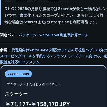
Q1–Q2 2026の見積り履歴ではGrowthが最も一般的なレン
ジです。書面化されたスコープが小さい、あるいはより複
雑な場合はStarterまたはEnterpriseも利用可能です。
関連パス：
パッケージ
/
white-label 利益率計算ツール
参照：
代理店向けwhite-label対応のSEOとAI可視性ハブ
/
20分の
スコーピングコールを予約する
/
フランチャイズチーム向けの、複
数拠点対応SEOシステム
パイロット範囲
プロジェクトまたは初月のパイロット
スターター
￥71,177-￥158,170 JPY