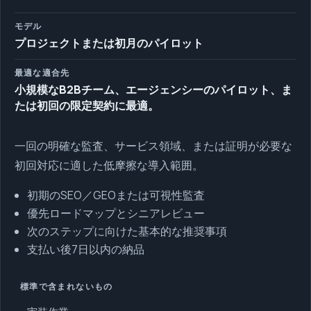
モデル
プロジェクトまたは初月のパイロット
最適な適合先
小規模なB2Bチーム、エージェンシーのパイロット、ま
たは初回の限定契約に最適。
一回の明確な監査、サービス領域、または証明が必要な
初回対応に適した低摩擦な導入範囲。
初期のSEO／GEOまたは可視性監査
優先ロードマップとシニアレビュー
次のステップに向けた基本的な推奨事項
支払い後7日以内の納品
標準で含まれないもの