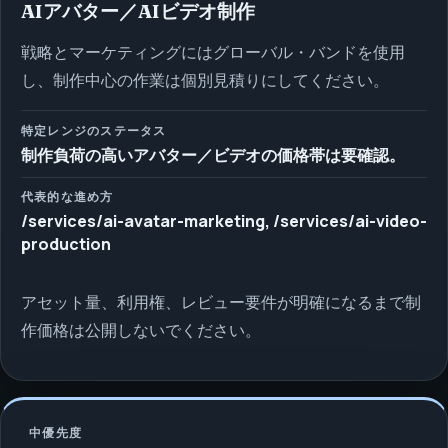
AIアバター／AIビデオ制作
戦略とマーケティングにはグローバル・バンドを使用
し、制作中心の作業は個別見積りにしてください。
特定レンジのステータス
制作負荷の高いアバター／ビデオの価格帯は要確認。
代表的な進め方
/services/ai-avatar-marketing, /services/ai-video-
production
アセット量、利用権、レビュー要件が明確になるまで制
作価格は公開しないでください。
中優先度