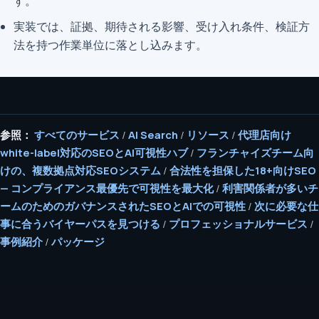
す。
実装では、証拠、期待される影響、受け入れ条件、検証方
法を持つ作業単位に落とし込みます。
参照：
すべてのサービス
/
AI Search
/
リソース
/
代理店向け
white-label対応のSEOとAI可視性ハブ
/
フランチャイズチーム向
けの、複数拠点対応SEOシステム
/
合法性を担保した18+向けSEO
— コンプライアンス最優先で可視性を最大化
/
利害関係者が多いチ
ームのためのガバナンスされたSEOとAIでの可視性
/
次に必要な仕
事に合うバイヤーパスを見つける
/
プロフェッショナルサービス
/
事例紹介
/
パッケージ