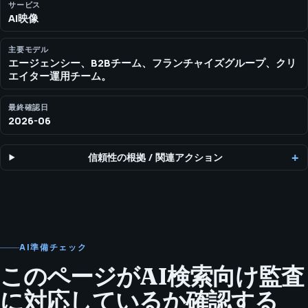
す。 スクリプト、ボイスオーバー、ローカリゼーション、ショー
サービス
AI映像
トフォーム資産、広告、ランディングページ用映像を支えるAI映像
制作ワークフロー。
主要モデル
エージェンシー、B2Bチーム、フランチャイズグループ、クリ
エイター運用チーム。
最終確認日
2026-06
信頼性の根拠
/
関連アクション
AI準備チェック
このページがAI検索向け監査
に対応しているか確認する