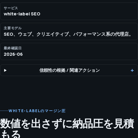
を必要とする代理店向けに、white-labelのSEO体制を丸ごと提供
します。 シニア戦略、技術指示、コンテンツ設計、クライアント
サービス
white-label SEO
対応可能な報告を必要とする代理店向けのwhite-label SEO納品。
主要モデル
SEO、ウェブ、クリエイティブ、パフォーマンス系の代理店。
最終確認日
2026-06
信頼性の根拠
/
関連アクション
WHITE-LABELのマージン圧
数値を出さずに納品圧を見積
もる