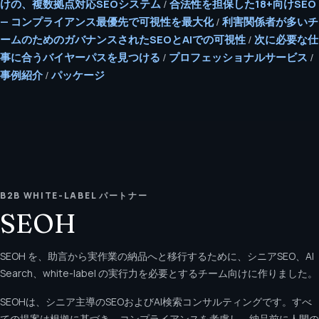
けの、複数拠点対応SEOシステム
/
合法性を担保した18+向けSEO
— コンプライアンス最優先で可視性を最大化
/
利害関係者が多いチ
ームのためのガバナンスされたSEOとAIでの可視性
/
次に必要な仕
事に合うバイヤーパスを見つける
/
プロフェッショナルサービス
/
事例紹介
/
パッケージ
B2B WHITE-LABEL パートナー
SEOH
SEOH を、助言から実作業の納品へと移行するために、シニアSEO、AI
Search、white-label の実行力を必要とするチーム向けに作りました。
SEOHは、シニア主導のSEOおよびAI検索コンサルティングです。すべ
ての提案は根拠に基づき、コンプライアンスを考慮し、納品前に人間の