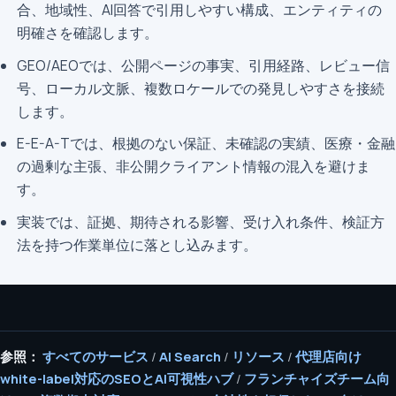
合、地域性、AI回答で引用しやすい構成、エンティティの
明確さを確認します。
GEO/AEOでは、公開ページの事実、引用経路、レビュー信
号、ローカル文脈、複数ロケールでの発見しやすさを接続
します。
E-E-A-Tでは、根拠のない保証、未確認の実績、医療・金融
の過剰な主張、非公開クライアント情報の混入を避けま
す。
実装では、証拠、期待される影響、受け入れ条件、検証方
法を持つ作業単位に落とし込みます。
参照：
すべてのサービス
/
AI Search
/
リソース
/
代理店向け
white-label対応のSEOとAI可視性ハブ
/
フランチャイズチーム向