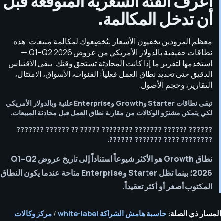
اعرف الفئة السعرية المتوقعة قبل
أن تدخل المكالمة.
معظم المزودين يخفيون الأسعار ليُخضِعوك لمكالمة مبيعات. هذه
نطاقات حقيقية بالدولار الأمريكي من عروض Q1–Q2 2026 —
استخدمها لتقرير ما إذا كانت المحادثة تستحق وقتك. يبقى الاقتباس
الدقيق حتى تحديد نطاق العمل فعلياً: القنوات، الأسواق، الامتثال،
التقارير، وحجم الأصول.
تبقى نطاقات Starter وGrowth وEnterprise علنية وبالدولار الأمريكي
لكي يتمكن مشترُو الوكالات من مقارنة نطاق العمل قبل محادثة المبيعات.
?????? ?????? ??????? ???????? ????? ?? ?????? ???????
???????? ???? ??????? ??????.
نطاق Growth هو الأكثر شيوعاً استناداً إلى تاريخ عروض Q1–Q2
2026؛ بينما تظل Starter وEnterprise متاحة عندما يكون النطاق
المكتوب أصغر أو أكثر تعقيداً.
المسار ذي الصلة:
حاسبة هامش الشراكة white-label
/
مركز وكالات