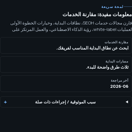
لمحة سريعة
معلومات مفيدة: مقارنة الخدمات
قارن مجالات خدمات SEOH، نطاقات البداية، وخيارات الخطوة الأولى
لعمليات white-label، رؤية الذكاء الاصطناعي، والعمل المرتكز على
الامتثال. استخدم نطاقات البداية هذه لاختيار المحادثة الأولى. SEOH يؤكد
العرض بعد مراجعة السوق والقنوات واحتياجات الإثبات والجدول الزمني
مقارنة الخدمات
ابحث عن نطاق البداية المناسب لفريقك.
ونموذج التسليم.
مسارات البداية
ثلاث طرق واضحة للبدء.
آخر مراجعة
2026-06
سبب الموثوقية
/
إجراءات ذات صلة