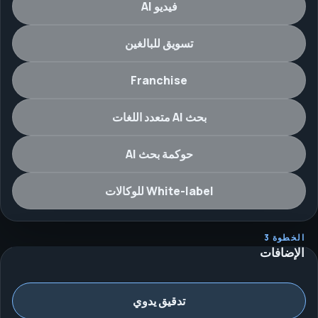
فيديو AI
تسويق للبالغين
Franchise
بحث AI متعدد اللغات
حوكمة بحث AI
White-label للوكالات
الخطوة 3
الإضافات
تدقيق يدوي