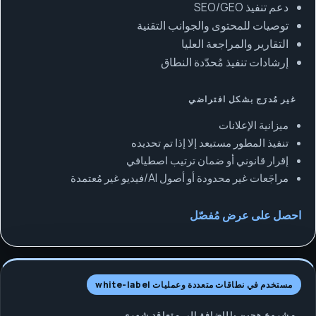
دعم تنفيذ SEO/GEO
توصيات للمحتوى والجوانب التقنية
التقارير والمراجعة العليا
إرشادات تنفيذ مُحدّدة النطاق
غير مُدرَج بشكل افتراضي
ميزانية الإعلانات
تنفيذ المطور مستبعد إلا إذا تم تحديده
إقرار قانوني أو ضمان ترتيب اصطيافي
مراجَعات غير محدودة أو أصول AI/فيديو غير مُعتمدة
احصل على عرض مُفصّل
مستخدم في نطاقات متعددة وعمليات white-label
مشروع هجين بالإضافة إلى متعاقد شهري