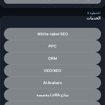
الخطوة 2
الخدمات
White-label SEO
PPC
ORM
GEO/AEO
AI Avatars
نماذج LoRA مخصصة