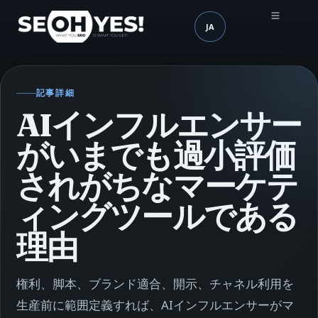
JA
SEOH
言語 (mobile header)
記事詳細
AIインフルエンサー
がいまでも過小評価
されがちなマーケテ
ィングツールである
理由
権利、脚本、ブランド適合、開示、チャネル利用を
生産前に範囲定義すれば、AIインフルエンサーがマ