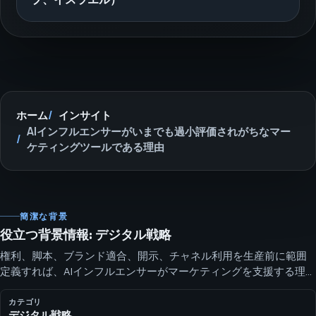
ホーム
インサイト
AIインフルエンサーがいまでも過小評価されがちなマー
ケティングツールである理由
簡潔な背景
役立つ背景情報: デジタル戦略
権利、脚本、ブランド適合、開示、チャネル利用を生産前に範囲
定義すれば、AIインフルエンサーがマーケティングを支援する理由
が分かります。 Menashe Avramov - 創業者 — SEOH（テルアビ
ブ、イスラエル）
カテゴリ
デジタル戦略