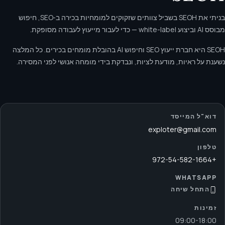
בניתי את SEOH בשביל צוותים שזקוקים למומחיות בכירה ב‑SEO, חיפוש
מבוסס AI וביצוע white-label — כדי לעבור מייעוץ לעבודה מסופקת.
SEOH היא חברת ייעוץ SEO וחיפוש AI בהובלת מומחים בכירים. כל המלצה
נשענת על ראיות, מודעת לציות, ונבדקת בידי מומחה אנושי לפני המסירה.
דוא"ל המייסד
exploter@gmail.com
טלפון
+972-54-582-1664
WHATSAPP
התחל שיחה
זמינות
09:00
-
18:00