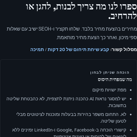
ספרו לנו מה צריך לבנות, להגן או
להרחיב.
מחירים בהצעת מחיר בלבד. שלחו תקציר ו-SEOH ישיב עם שאלות
ספי מיכון, ואחר כך הצעת מחיר מותאמת.
מסלול קשור:
קבע שיחת תיחום של 20 דקות
/
תמיכה
הוכחה שניתן לבחון
מה שמפחית היסוס
מפת ישויות מיקום
יש למסגר נראות AI כהכנה ניתנת לתצפית, לא כהבטחת שליטה
בתשובות.
לא. התחום משפר בהירות בבעלות ומוכנות לציטוטים מבלי
לטעון שליטה.
קישורי הוכחה ב‑Google, Facebook ו‑LinkedIn זמינים ללא
לוגואים של לקוחות או טענות אנונימיות.