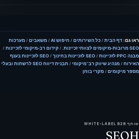
ראו גם:
דף הבית
/
כל השירותים
/
חיפוש AI
/
משאבים
/
מערכות
SEO מרובות‑מיקומים לצוותי זכיינות.
/
קידום רב‑מיקומי לזכיינות
/
מבנה PPC לזכיינות
/
SEO לזכיינות בחינוך
/
SEO לזכיינות בענף
האירוח
/
מנהיג שיווק רב־מיקומי
/
תבנית דיווח SEO לרשתות ובעלי
מספר מיקומים
/
מקרי בוחן
שותף WHITE-LABEL B2B
SEOH