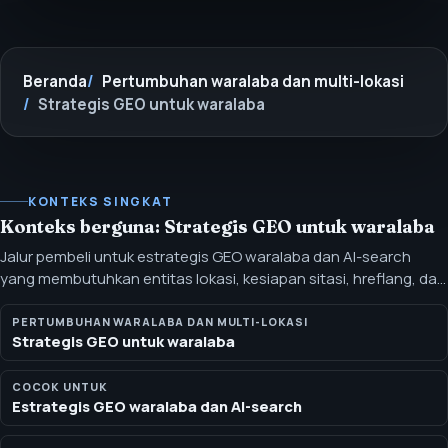
Beranda
Pertumbuhan waralaba dan multi-lokasi
Strategis GEO untuk waralaba
KONTEKS SINGKAT
Konteks berguna: Strategis GEO untuk waralaba
Jalur pembeli untuk estrategis GEO waralaba dan AI-search
yang membutuhkan entitas lokasi, kesiapan sitasi, hreflang, dan
sistem konten lokal. Jalur ini menghubungkan SEO lokal waralaba
dengan visibilitas AI-search sehingga setiap pasar memiliki
PERTUMBUHAN WARALABA DAN MULTI-LOKASI
Strategis GEO untuk waralaba
fakta, halaman, profil, dan konteks siap-jawab yang lebih rapi.
COCOK UNTUK
Estrategis GEO waralaba dan AI-search