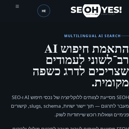
HE
SEOH
שפה (mobile header)
MULTILINGUAL AI SEARCH
התאמת חיפוש AI
רב־לשוני לעמודים
שצריכים לדרג כשפה
מקומית.
SEOH מסייעת לצוותים ללוקליזציה של נכסי חיפוש AI ו‑SEO
מעבר לתרגום — תוך יישור ישויות, slugs, schema, קישורים
פנימיים ושאלות רוכש שייחודיות לשוק.
SEOH מסייעת לצוותים לעבור מעבר לתרגום מילולי ולהקים