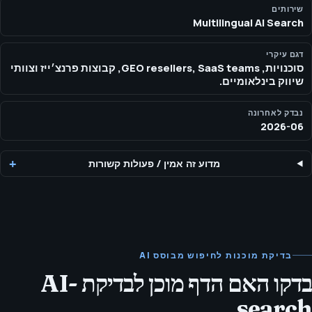
ספציפיות ללוקל, parity של hreflang ו‑schema, ומוכנות למענה.
שירותים
Multilingual AI Search
דגם עיקרי
סוכנויות, GEO resellers, SaaS teams, קבוצות פרנצ׳ייז וצוותי
שיווק בינלאומיים.
נבדק לאחרונה
2026-06
מדוע זה אמין
/
פעולות קשורות
בדיקת מוכנות לחיפוש מבוסס AI
בדקו האם הדף מוכן לבדיקת AI-
search.