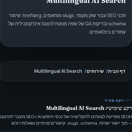
Multilingual AI Search
תכני SEO עבור שוק מקומי, slugs מותאמים, hreflang, שימור
schema ובדיקות QA של שפה מנועת להצגה אינדקסבילית של
עמודים בינלאומיים.
דף הבית
שירותים
Multilingual AI Search
רקע מהיר
רקע שימושי: Multilingual AI Search
SEOH מסייעת לצוותים ללוקליזציה של נכסי חיפוש AI ו‑SEO מעבר לתרגום
— תוך יישור ישויות, slugs, schema, קישורים פנימיים ושאלות רוכש
שייחודיות לשוק. לוקליזציה של חיפוש AI רב־שפתי לתוכן מתורגם, ישויות