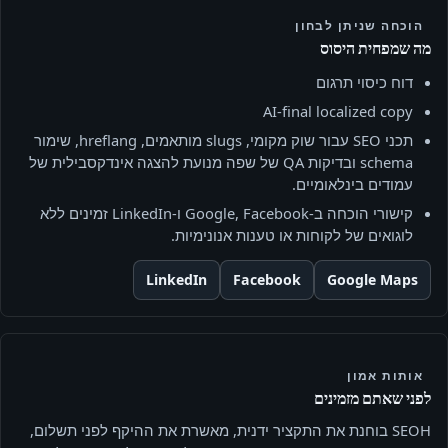
הוכחה שניתן לבחון
מה שמפחית היסוס
דוח כיסוי תרגום
AI‑final localized copy
תכני SEO עבור שוק מקומי, slugs מותאמים, hreflang, שימור
schema ובדיקות QA של שפה מנועת להצגה אינדקסבילית של
עמודים בינלאומיים.
קישורי הוכחה ב‑Google, Facebook ו‑LinkedIn זמינים ללא
לוגואים של לקוחות או טענות אנונימיות.
LinkedIn
Facebook
Google Maps
אותות אמון
לפני שאתם מזמינים
SEOH בוחנת את התקציר ידנית, מאשרת את ההיקף לפני תשלום,