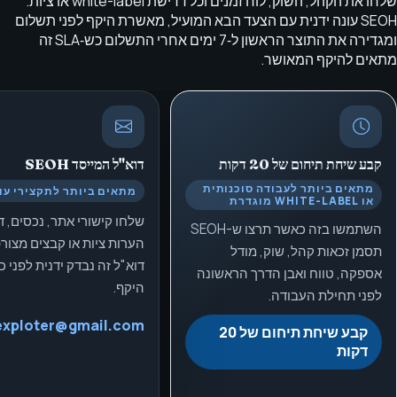
שלחו את הקהל, השוק, לוח זמנים וכל דרישת white-label או ציות.
SEOH עונה ידנית עם הצעד הבא המועיל, מאשרת היקף לפני תשלום
ומגדירה את התוצר הראשון ל‑7 ימים אחרי התשלום כש‑SLA זה
מתאים להיקף המאושר.
קבע שיחת תיחום של 20 דקות
דוא"ל המייסד
SEOH
מתאים ביותר לעבודה סוכנותית
מתאים ביותר לתקצירי עו
או WHITE-LABEL מוגדרת
שלחו קישורי אתר, נכסים, ד
השתמשו בזה כאשר תרצו ש-SEOH
הערות ציות או קבצים מצורפ
תסמן זכאות קהל, שוק, מודל
דוא"ל זה נבדק ידנית לפני 
אספקה, טווח ואבן הדרך הראשונה
היקף.
לפני תחילת העבודה.
exploter@gmail.com
קבע שיחת תיחום של 20
דקות