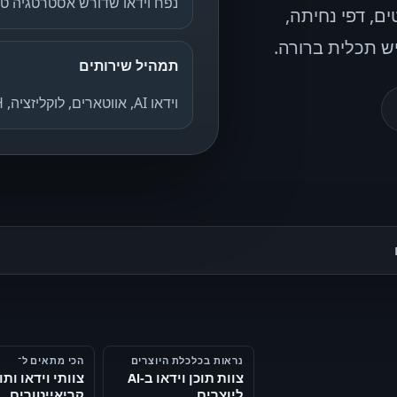
נפח וידאו שדורש אסטרטגיה טו
ם, דפי נחיתה,
יש תכלית ברורה.
תמהיל שירותים
וידאו AI, אווטארים, לוקליזציה, SEOH
נראות בכלכלת היוצרים
הכי מתאים ל־
צוות תוכן וידאו ב‑AI
צוותי וידאו ותו
ליוצרים
קריאייטורים