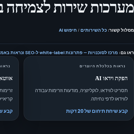
מערכות שירות לצמיחה ב־white-label ולתקופת ה‑
מסלול קשור:
כל השירותים
/
חיפוש AI
ראו גם:
מרכז לסוכנויות — פתרונות white-label ל‑SEO ונראות באמצעות בינה מלאכותית.
נראות בכלכלת היוצרים
נראות
הפקת וידאו AI
אווטאר
תסריט לווידאו, לוקליזציה, מודעות וזרימות עבודה
זרימות
לווידאו לדפי נחיתה.
קריאייט
קבע שיחת תיחום של 20 דקות
קבע שיחת