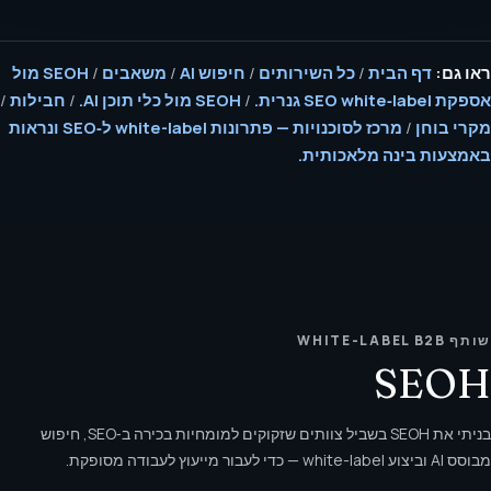
ראו גם:
דף הבית
/
כל השירותים
/
חיפוש AI
/
משאבים
/
SEOH מול
אספקת SEO white‑label גנרית.
/
SEOH מול כלי תוכן AI.
/
חבילות
/
מקרי בוחן
/
מרכז לסוכנויות — פתרונות white-label ל‑SEO ונראות
באמצעות בינה מלאכותית.
שותף WHITE-LABEL B2B
SEOH
בניתי את SEOH בשביל צוותים שזקוקים למומחיות בכירה ב‑SEO, חיפוש
מבוסס AI וביצוע white-label — כדי לעבור מייעוץ לעבודה מסופקת.