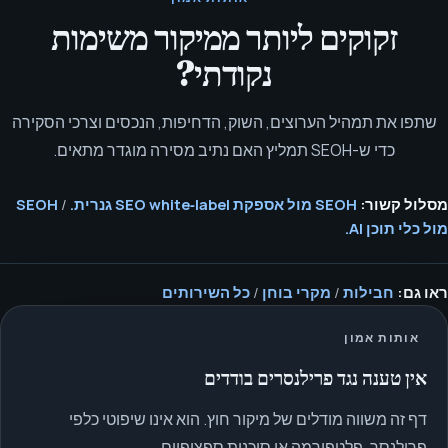
זקוקים ליותר ממיקור משימות
נקודתי?
שתפו את תמהיל הערוצים, השוק, הדחיפות, הנכסים וצרכי הסקירה
כדי ש-SEOH תמליץ האם נתיב מסירה מוגדר מתאים.
מסלול קשור:
SEOH מול אספקת SEO white‑label גנרית.
/
SEOH
מול כלי תוכן AI.
ראו גם:
חבילות
/
מקרי בוחן
/
כל השירותים
אותות אמון
אין טענה נגד פרילנסרים בודדים
דף זה משווה מודלים של מיקור חוץ. הוא אינו שיפוטי כלפי
פרילנסר, פלטפורמה או סוכנות ספציפיים.