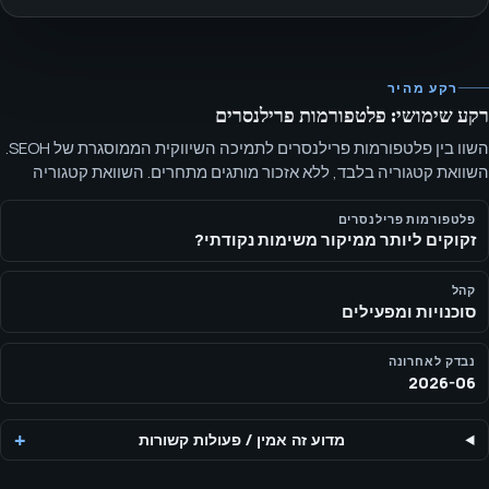
רקע מהיר
רקע שימושי: פלטפורמות פרילנסרים
השוו בין פלטפורמות פרילנסרים לתמיכה השיווקית הממוסגרת של SEOH.
השוואת קטגוריה בלבד, ללא אזכור מותגים מתחרים. השוואת קטגוריה
עבור סוכנויות ומפעילים שבוחנים בין גיוס משימות דרך שוק פרילנסרים
לבין שותף שיווקי ממוקד ומחוץ.
פלטפורמות פרילנסרים
זקוקים ליותר ממיקור משימות נקודתי?
קהל
סוכנויות ומפעילים
נבדק לאחרונה
2026-06
מדוע זה אמין
/
פעולות קשורות