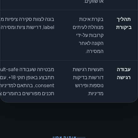
או שווקים.
תהליך
בקרת איכות
ביקורת
מנוהלת לעיתים
label, דרישות ציות ומסירה בטוחה ללקוח.
קרובות על‑ידי
הקונה לאחר
המסירה.
עבודה
תעשיות רגישות
רגישה
דורשות בדיקות
תתבצע באופן 
נוספות ופירוש
consent, בהתאם למדי
מדיניות.
תכנים מפורשים בחומרים צי
אותות אמון