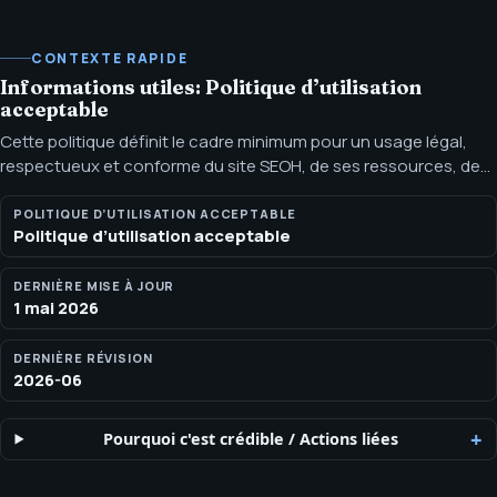
CONTEXTE RAPIDE
Informations utiles: Politique d’utilisation
acceptable
Cette politique définit le cadre minimum pour un usage légal,
respectueux et conforme du site SEOH, de ses ressources, de
ses consultations, des médias AI produits et des prestations de
service. Norme opérationnelle en vigueur. Cette page explique
POLITIQUE D’UTILISATION ACCEPTABLE
Politique d’utilisation acceptable
en termes clairs les limites actuelles de SEOH. Ce n’est pas un
conseil juridique ni un substitut à l’examen par un avocat, et elle
peut être mise à jour selon l’évolution des lois, des plateformes,
DERNIÈRE MISE À JOUR
1 mai 2026
des processeurs ou des exigences clients.
DERNIÈRE RÉVISION
2026-06
Pourquoi c'est crédible
/
Actions liées