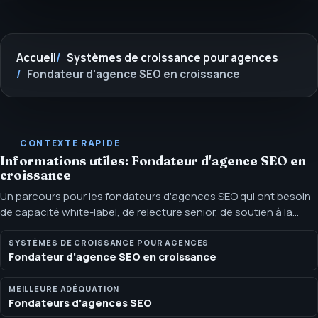
Accueil
Systèmes de croissance pour agences
Fondateur d'agence SEO en croissance
CONTEXTE RAPIDE
Informations utiles: Fondateur d'agence SEO en
croissance
Un parcours pour les fondateurs d'agences SEO qui ont besoin
de capacité white-label, de relecture senior, de soutien à la
visibilité AI et de rapports sûrs pour les clients. Utilisez ce
parcours lorsque la demande est réelle, que l'équipe interne est
SYSTÈMES DE CROISSANCE POUR AGENCES
Fondateur d'agence SEO en croissance
à flux tendu et que l'agence a besoin d'une couche SEO senior
pouvant rester en retrait derrière la marque.
MEILLEURE ADÉQUATION
Fondateurs d'agences SEO