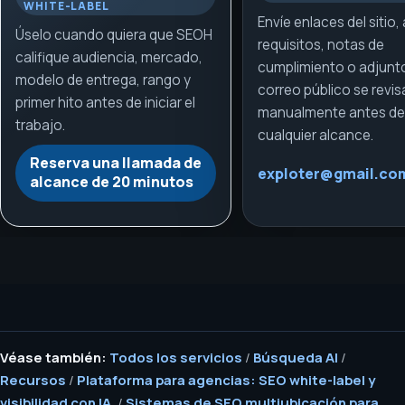
WHITE-LABEL
Envíe enlaces del sitio,
Úselo cuando quiera que SEOH
requisitos, notas de
califique audiencia, mercado,
cumplimiento o adjunto
modelo de entrega, rango y
correo público se revis
primer hito antes de iniciar el
manualmente antes de 
trabajo.
cualquier alcance.
Reserva una llamada de
exploter@gmail.co
alcance de 20 minutos
Véase también:
Todos los servicios
/
Búsqueda AI
/
Recursos
/
Plataforma para agencias: SEO white-label y
visibilidad con IA.
/
Sistemas de SEO multiubicación para