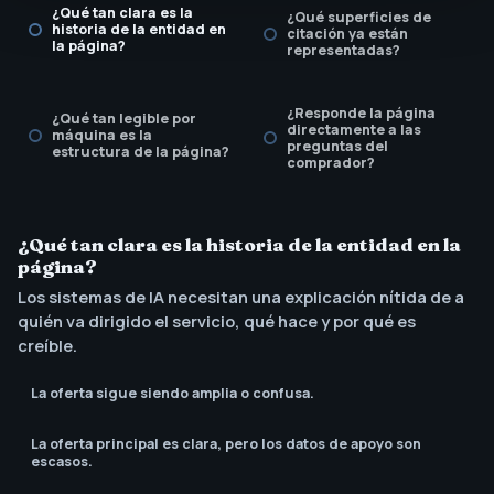
¿Qué tan clara es la
¿Qué superficies de
historia de la entidad en
citación ya están
la página?
representadas?
¿Responde la página
¿Qué tan legible por
directamente a las
máquina es la
preguntas del
estructura de la página?
comprador?
¿Existe una cadencia de
revisión para actualizar
¿Qué tan clara es la historia de la entidad en la
y verificar afirmaciones?
página?
Los sistemas de IA necesitan una explicación nítida de a
quién va dirigido el servicio, qué hace y por qué es
creíble.
La oferta sigue siendo amplia o confusa.
La oferta principal es clara, pero los datos de apoyo son
escasos.