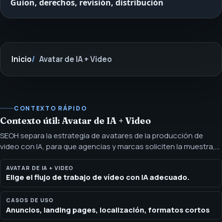
Guion, derechos, revisión, distribución
Inicio
Avatar de IA + Video
CONTEXTO RÁPIDO
Contexto útil: Avatar de IA + Video
SEOH separa la estrategia de avatares de la producción de
video con IA, para que agencias y marcas soliciten la muestra,
el flujo de derechos y el plan de canales adecuados. Los flujos
de avatar funcionan mejor cuando hace falta un portavoz
AVATAR DE IA + VIDEO
Elige el flujo de trabajo de vídeo con IA adecuado.
consistente. El video con IA es ideal cuando importan el guion,
la locución, el movimiento, la localización o el volumen de
formatos cortos.
CASOS DE USO
Anuncios, landing pages, localización, formatos cortos