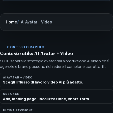
Home
AI Avatar + Video
CONTESTO RAPIDO
Contesto utile: AI Avatar + Video
SEOH separa la strategia avatar dalla produzione AI video così
agenzie e brand possono richiedere il campione corretto, il
flusso dei diritti e il piano canale. I workflow avatar funzionano
meglio quando serve un portavoce coerente. L'AI video è
AI AVATAR + VIDEO
Scegli il flusso di lavoro video AI più adatto.
preferibile quando contano script, voiceover, motion,
localizzazione o volumi short-form.
USE CASE
Ads, landing page, localizzazione, short-form
ULTIMA REVISIONE