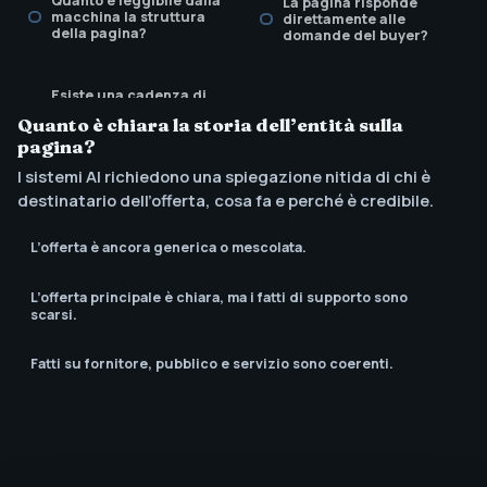
Quanto è leggibile dalla
La pagina risponde
macchina la struttura
direttamente alle
della pagina?
domande del buyer?
Esiste una cadenza di
revisione per aggiornare
Quanto è chiara la storia dell’entità sulla
freschezza e
affermazioni?
pagina?
I sistemi AI richiedono una spiegazione nitida di chi è
destinatario dell’offerta, cosa fa e perché è credibile.
L’offerta è ancora generica o mescolata.
L’offerta principale è chiara, ma i fatti di supporto sono
scarsi.
Fatti su fornitore, pubblico e servizio sono coerenti.