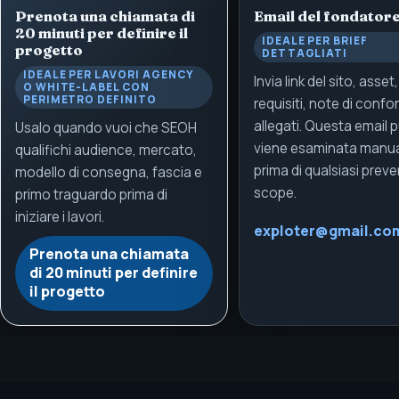
Prenota una chiamata di
Email del fondator
20 minuti per definire il
IDEALE PER BRIEF
progetto
DETTAGLIATI
IDEALE PER LAVORI AGENCY
Invia link del sito, asset,
O WHITE-LABEL CON
PERIMETRO DEFINITO
requisiti, note di confo
allegati. Questa email 
Usalo quando vuoi che SEOH
viene esaminata manu
qualifichi audience, mercato,
prima di qualsiasi preve
modello di consegna, fascia e
scope.
primo traguardo prima di
iniziare i lavori.
exploter@gmail.co
Prenota una chiamata
di 20 minuti per definire
il progetto