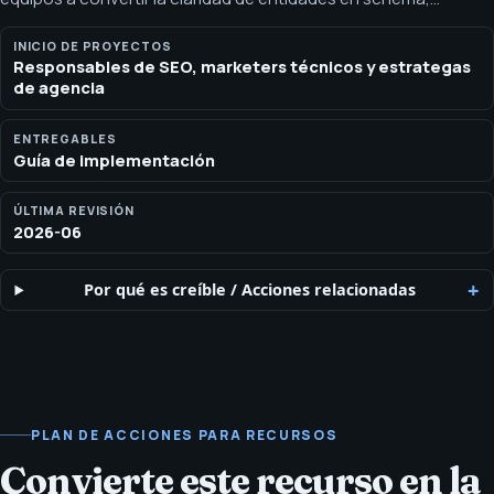
estructura de página y enlaces internos sin añadir afirmaciones
no respaldadas. Solicita la Entity & Schema Implementation
INICIO DE PROYECTOS
Responsables de SEO, marketers técnicos y estrategas
Guide de SEOH para claridad de entidades, elegibilidad de
de agencia
schema, enlaces internos y alineación del contenido visible.
ENTREGABLES
Guía de implementación
ÚLTIMA REVISIÓN
2026-06
Por qué es creíble
/
Acciones relacionadas
PLAN DE ACCIONES PARA RECURSOS
Convierte este recurso en la