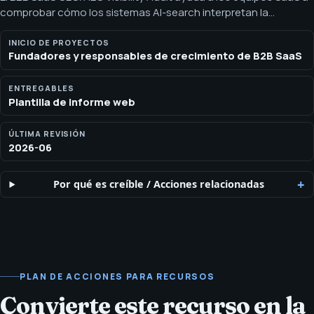
comprobar cómo los sistemas AI-search interpretan la
categoría del producto, los casos de uso, los competidores y
las pruebas. Solicita el B2B SaaS GEO/AEO Visibility Audit de
INICIO DE PROYECTOS
Fundadores y responsables de crecimiento de B2B SaaS
SEOH para páginas de funciones, comparativas, integraciones,
entidades y prompts de AI-search.
ENTREGABLES
Plantilla de informe web
ÚLTIMA REVISIÓN
2026-06
Por qué es creíble
/
Acciones relacionadas
PLAN DE ACCIONES PARA RECURSOS
Convierte este recurso en la