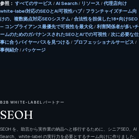
参照：
すべてのサービス
/
AI Search
/
リソース
/
代理店向け
white-label対応のSEOとAI可視性ハブ
/
フランチャイズチーム向
けの、複数拠点対応SEOシステム
/
合法性を担保した18+向けSEO
— コンプライアンス最優先で可視性を最大化
/
利害関係者が多いチ
ームのためのガバナンスされたSEOとAIでの可視性
/
次に必要な仕
事に合うバイヤーパスを見つける
/
プロフェッショナルサービス
/
事例紹介
/
パッケージ
B2B WHITE-LABEL パートナー
SEOH
SEOH を、助言から実作業の納品へと移行するために、シニアSEO、AI
Search、white-label の実行力を必要とするチーム向けに作りました。