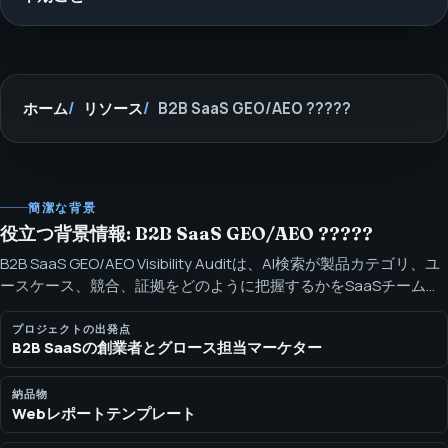
ホーム
リソース
B2B SaaS GEO/AEO ?????
簡潔な背景
役立つ背景情報: B2B SaaS GEO/AEO ?????
B2B SaaS GEO/AEO Visibility Auditは、AI検索が製品カテゴリ、ユ
ースケース、競合、証拠をどのように把握するかをSaaSチームが
テストするのに役立ちます。 機能ページ、比較コンテンツ、連
携、エンティティ、AI検索プロンプト向けのSEOH B2B SaaS
プロジェクトの出発点
B2B SaaSの創業者とグロース担当マーケター
GEO/AEO Visibility Auditを請求してください。
納品物
Webレポートテンプレート