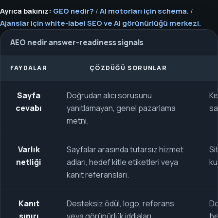
Ayrıca bakınız:
GEO nedir?
/
AI motorları için schema.
/
Ajanslar için white-label SEO ve AI görünürlüğü merkezi.
AEO nedir answer-readiness signals
FAYDALAR
ÇÖZDÜĞÜ SORUNLAR
Sayfa
Doğrudan alıcı sorusunu
Kı
cevabı
yanıtlamayan, genel pazarlama
sa
metni.
Varlık
Sayfalar arasında tutarsız hizmet
Si
netliği
adları, hedef kitle etiketleri veya
ku
kanıt referansları.
Kanıt
Desteksiz ödül, logo, referans
Do
sınırı
veya görünürlük iddiaları.
be