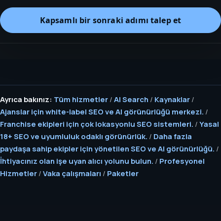
Kapsamlı bir sonraki adımı talep et
Ayrıca bakınız:
Tüm hizmetler
/
AI Search
/
Kaynaklar
/
Ajanslar için white-label SEO ve AI görünürlüğü merkezi.
/
Franchise ekipleri için çok lokasyonlu SEO sistemleri.
/
Yasal
18+ SEO ve uyumluluk odaklı görünürlük.
/
Daha fazla
paydaşa sahip ekipler için yönetilen SEO ve AI görünürlüğü.
/
İhtiyacınız olan işe uyan alıcı yolunu bulun.
/
Profesyonel
Hizmetler
/
Vaka çalışmaları
/
Paketler