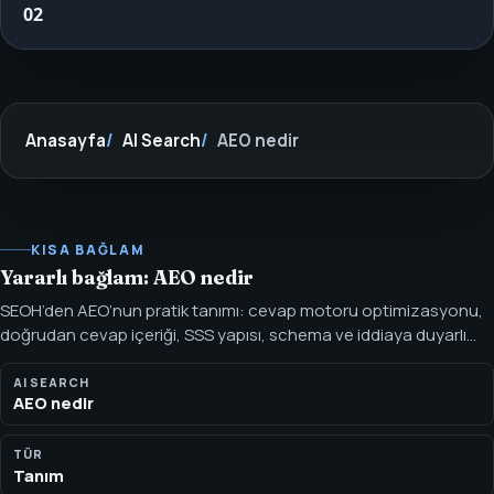
02
Anasayfa
AI Search
AEO nedir
KISA BAĞLAM
Yararlı bağlam: AEO nedir
SEOH’den AEO’nun pratik tanımı: cevap motoru optimizasyonu,
doğrudan cevap içeriği, SSS yapısı, schema ve iddiaya duyarlı
sonraki adımlar. AEO, cevap motorlarının ve kullanıcıların net,
faydalı yanıtlar çıkarmasını sağlayacak şekilde içeriği
AI SEARCH
AEO nedir
yapılandırmak demektir. Çalışma öne çıkan cevapları, AI
cevaplarını, SSS’leri ve tıklamasız arama davranışını destekler.
TÜR
Tanım