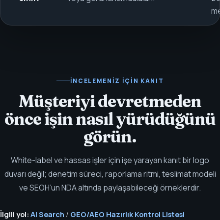
me
İNCELEMENIZ IÇIN KANIT
Müşteriyi devretmeden
önce işin nasıl yürüdüğünü
görün.
White-label ve hassas işler için işe yarayan kanıt bir logo
duvarı değil; denetim süreci, raporlama ritmi, teslimat modeli
ve SEOH’un NDA altında paylaşabileceği örneklerdir.
İlgili yol:
AI Search
/
GEO/AEO Hazırlık Kontrol Listesi