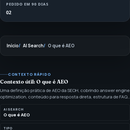
PEDIDO EM 90 DIAS
02
Início
AI Search
O que é AEO
CONTEXTO RÁPIDO
Contexto útil: O que é AEO
Uma definição prática de AEO da SEOH, cobrindo answer engine
optimization, conteúdo para resposta direta, estrutura de FAQ,
schema e próximos passos com consciência de afirmações.
AEO significa estruturar conteúdo para que engines de
AI SEARCH
O que é AEO
resposta e usuários extraiam respostas claras e úteis. O
trabalho apoia respostas em destaque, respostas de IA, FAQs e
comportamento de busca sem clique.
TIPO