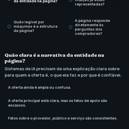
da entidade na página?
representadas?
A página responde
Quão legível por
diretamente às
máquinas é a estrutura
perguntas dos
da página?
compradores?
Existe uma cadência de
revisão para atualidade
Quão clara é a narrativa da entidade na
e afirmações?
página?
Sistemas de IA precisam de uma explicação clara sobre
para quem a oferta é, o que ela faz e por que é confiável.
A oferta ainda é ampla ou confusa.
A oferta principal está clara, mas os fatos de apoio são
escassos.
Fatos sobre o provedor, público e serviço são consistentes.