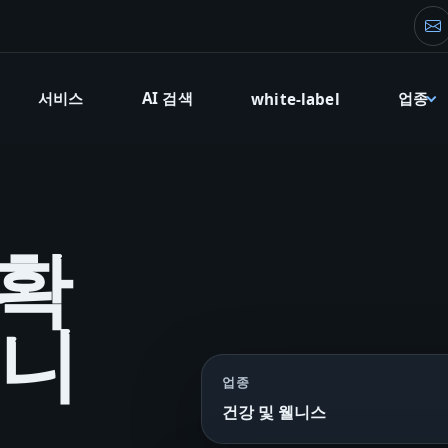
창
서비스
AI 검색
업종
white-label
 확
웰니
업종
건강 및 웰니스