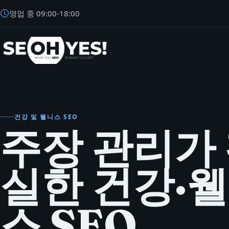
영업 중
09:00
-
18:00
SEOH
건강 및 웰니스 SEO
주장 관리가
실한 건강·
스 SEO