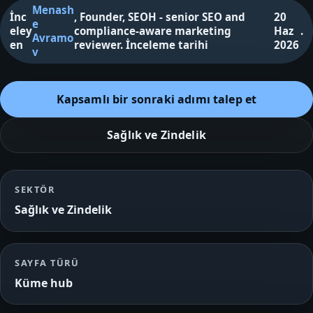
Menash
İnc
,
Founder, SEOH - senior SEO and
20
e
eley
compliance-aware marketing
Haz
.
Avramo
en
reviewer
.
İnceleme tarihi
2026
v
Kapsamlı bir sonraki adımı talep et
Sağlık ve Zindelik
SEKTÖR
Sağlık ve Zindelik
SAYFA TÜRÜ
Küme hub