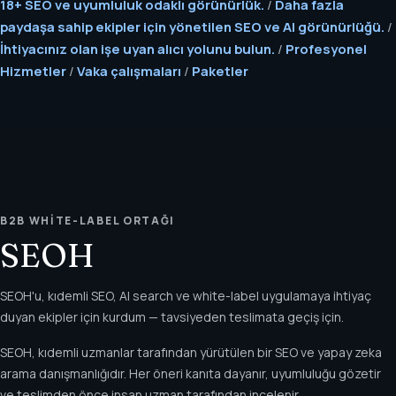
18+ SEO ve uyumluluk odaklı görünürlük.
/
Daha fazla
paydaşa sahip ekipler için yönetilen SEO ve AI görünürlüğü.
/
İhtiyacınız olan işe uyan alıcı yolunu bulun.
/
Profesyonel
Hizmetler
/
Vaka çalışmaları
/
Paketler
B2B WHITE-LABEL ORTAĞI
SEOH
SEOH'u, kıdemli SEO, AI search ve white-label uygulamaya ihtiyaç
duyan ekipler için kurdum — tavsiyeden teslimata geçiş için.
SEOH, kıdemli uzmanlar tarafından yürütülen bir SEO ve yapay zeka
arama danışmanlığıdır. Her öneri kanıta dayanır, uyumluluğu gözetir
ve teslimden önce insan uzman tarafından incelenir.