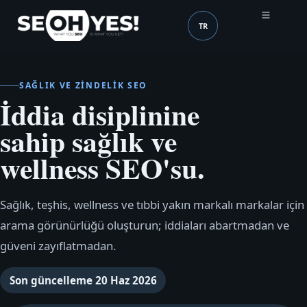
TR
SEOH
Dil (mobile header)
SAĞLIK VE ZINDELIK SEO
İddia disiplinine
sahip sağlık ve
wellness SEO'su.
Sağlık, teşhis, wellness ve tıbbi yakın markalı markalar için
arama görünürlüğü oluşturun; iddiaları abartmadan ve
güveni zayıflatmadan.
Son güncelleme
20 Haz 2026