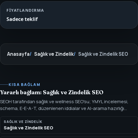
FIYATLANDIRMA
Sadece teklif
Anasayfa
Sağlık ve Zindelik
Sağlık ve Zindelik SEO
KISA BAĞLAM
Yararlı bağlam: Sağlık ve Zindelik SEO
SEOH tarafından sağlık ve wellness SEO'su; YMYL incelemesi,
schema, E-E-A-T, düzenlenen iddialar ve AI-arama hazırlığı
kapsanır. Sağlık SEO'su faydalı içerik, iddia disiplini, açık inceleme
sahipliği, schema hijyeni ve tıbbi tavsiye haline gelmeyen AI-
SAĞLIK VE ZINDELIK
Sağlık ve Zindelik SEO
uyumlu cevaplar gerektirir.