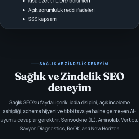
Kısa özet (TL;DR) bölümleri
Açık sorumluluk reddi ifadeleri
SSS kapsamı
SAĞLIK VE ZINDELIK
DENEYIM
Sağlık ve Zindelik SEO
deneyim
Sağlık SEO'su faydalı içerik, iddia disiplini, açık inceleme
sahipliği, schema hijyeni ve tıbbi tavsiye haline gelmeyen AI-
uyumlu cevaplar gerektirir.
Sensodyne (IL), Aminolab, Vertica,
Savyon Diagnostics, BeOK, and New Horizon