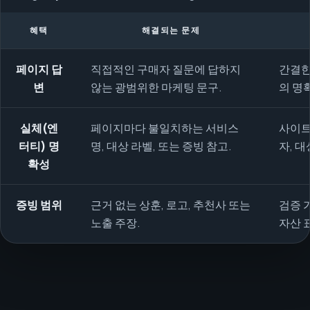
혜택
해결되는 문제
페이지 답
직접적인 구매자 질문에 답하지
간결한
변
않는 광범위한 마케팅 문구.
의 명
실체(엔
페이지마다 불일치하는 서비스
사이트
터티) 명
명, 대상 라벨, 또는 증빙 참고.
자, 대
확성
증빙 범위
근거 없는 상훈, 로고, 추천사 또는
검증 
노출 주장.
자산 