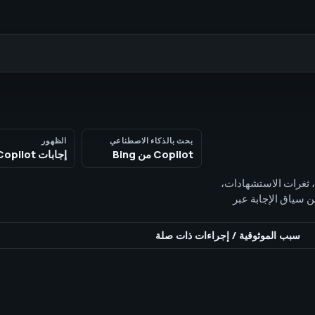
بحث بالذكاء الاصطناعي
الظهور
Copilot من Bing
إجابات Copilot
وح الصفحة، ثغرات الاستشهادات،
 لظهور الذكاء الاصطناعي. تحسين Bing Copilot يحسّن سياق الإجابة عبر
ستشهاد.
سبب الموثوقية
/
إجراءات ذات صلة