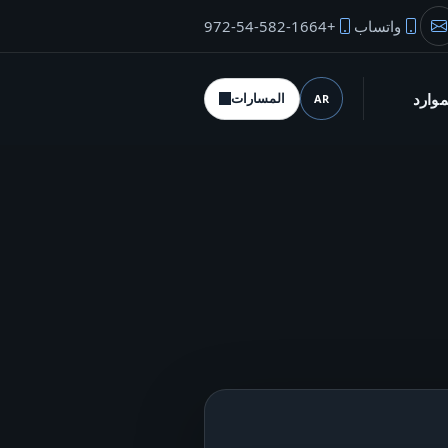
واتساب
+972-54-582-1664
بريد المؤسس
موارد
المسارات
AR
اللغة (desktop)