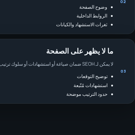
02
وضوح الصفحة
الروابط الداخلية
ثغرات الاستشهاد والكيانات
ما لا يظهر على الصفحة
لا يمكن لـ SEOH ضمان صياغة أو استشهادات أو سلوك ترتيب Copilot. يركز العمل على تحسين المحتوى العام والسياق القابل للاكتشاف.
03
توضيح التوقعات
استشهادات مُتّبعة
حدود الترتيب موضحة