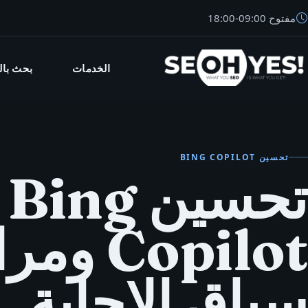
مفتوح
09:00
-
18:00
الخدمات
بحث بال
SEO
تحسين BING COPILOT
تحسين Bing
Copilot 
سياق الإجابة.