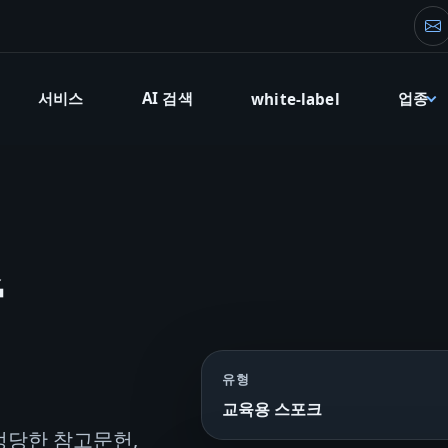
창
서비스
AI 검색
업종
white-label
축
유형
교육용 스포크
지, 정당한 참고문헌,