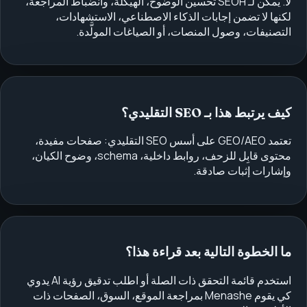
لا. يمكن لـ SEOH تحسين الوضوح، الهيكلة، وانضباط المراجعة،
لكنها لا تضمن إجابات الذكاء الاصطناعي، الاستشهادات،
التصنيفات، وصول المنصات، أو الصياغات المولَّدة.
كيف يرتبط هذا بـ SEO التقليدي؟
تعتمد GEO/AEO على أسس SEO التقليدي: صفحات مفيدة،
محتوى قابِل للزحف، روابط داخلية، schema، وضوح الكيان،
وإشارات إثبات صادقة.
ما الخطوة التالية بعد قراءة هذا؟
استخدم قائمة التحقق ذات الصلة أو اطلب تدقيق رؤية AI يدوي
كي يقوم Menashe بمراجعة الموقع، السوق، الصفحات ذات