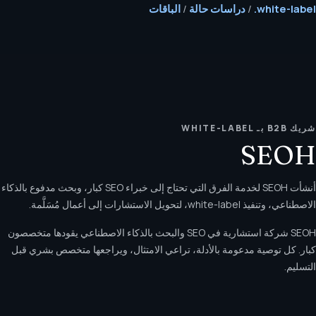
white-label.
/
دراسات حالة
/
الباقات
شريك B2B بـ WHITE-LABEL
SEOH
أنشأت SEOH لخدمة الفرق التي تحتاج إلى خبراء SEO كبار، وبحث مدفوع بالذكاء
الاصطناعي، وتنفيذ white-label، لتحويل الاستشارات إلى أعمال مُسَلَّمة.
SEOH شركة استشارية في SEO والبحث بالذكاء الاصطناعي يقودها متخصصون
كبار. كل توصية مدعومة بالأدلة، تراعي الامتثال، ويراجعها متخصص بشري قبل
التسليم.