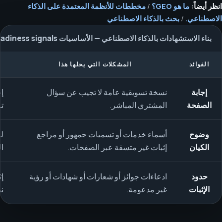
انظر أيضاً:
ما هو GEO؟
/
مخططات للأنظمة المعتمدة على الذكاء
الاصطناعي.
/
بحث بالذكاء الاصطناعي
بناء الاستشهادات بالذكاء الاصطناعي — الأساسيات answer-readiness signals
الفوائد
المشكلات التي يحلها هذا
إجابة
نسخة تسويقية عامة لا تجيب عن سؤال
إ
الصفحة
المشتري المباشر.
ت
وضوح
أسماء خدمات أو تسميات جمهور أو مراجع
لغ
الكيان
إثبات غير متسقة عبر الصفحات.
ال
حدود
ادعاءات جوائز أو شعارات أو شهادات أو رؤية
إ
الإثبات
غير مدعومة.
ن