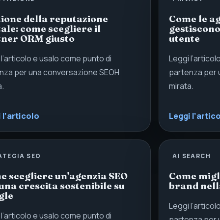
ione della reputazione
Come le ag
tale: come scegliere il
gestiscono
tner ORM giusto
utente
 l’articolo e usalo come punto di
Leggi l’artico
nza per una conversazione SEOH
partenza per
a.
mirata.
 l’articolo
Leggi l’artic
ATEGIA SEO
AI SEARCH
 scegliere un'agenzia SEO
Come migli
una crescita sostenibile su
brand nell
gle
Leggi l’artico
 l’articolo e usalo come punto di
partenza per