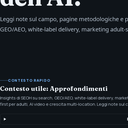
Leggi note sul campo, pagine metodologiche e pe
GEO/AEO, white-label delivery, marketing adult-s
CONTESTO RAPIDO
Contesto utile: Approfondimenti
Insights di SEOH su search, GEO/AEO, white-label delivery, mark
first per adulti, AI video e crescita multi-location. Leggi note su
metodologiche e percorsi di risorse per SEO, GEO/AEO, white-labe
marketing adult-safe e workflow per AI video.