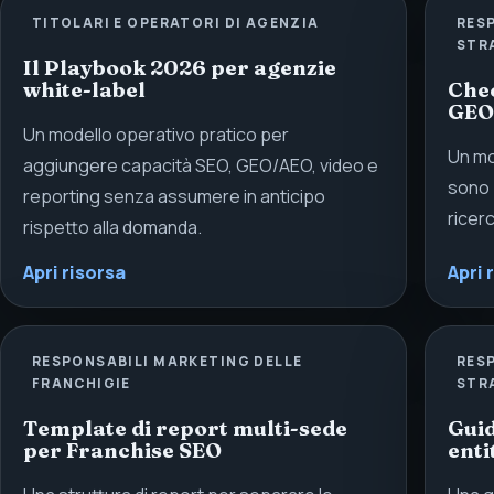
TITOLARI E OPERATORI DI AGENZIA
RESP
STR
Il Playbook 2026 per agenzie
white-label
Chec
GEO
Un modello operativo pratico per
Un mo
aggiungere capacità SEO, GEO/AEO, video e
sono 
reporting senza assumere in anticipo
ricerc
rispetto alla domanda.
Apri risorsa
Apri 
RESPONSABILI MARKETING DELLE
RESP
FRANCHIGIE
STR
Template di report multi-sede
Guid
per Franchise SEO
ent