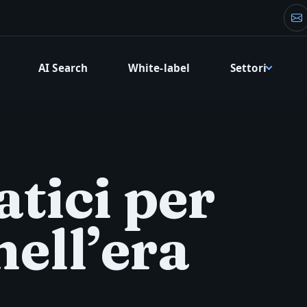
Em
AI Search
White-label
Settori
tici per
nell’era