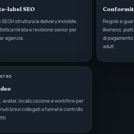
te-label SEO
Conformità
SEOH struttura la delivery invisibile,
Regole e guard
tistica mirata e revisione senior per
likeness, piat
er agenzia.
di pagamento p
adult.
ASTRO
ideo
t, avatar, localizzazione e workflow per
nuti brevi collegati a funnel e controllo
itti.