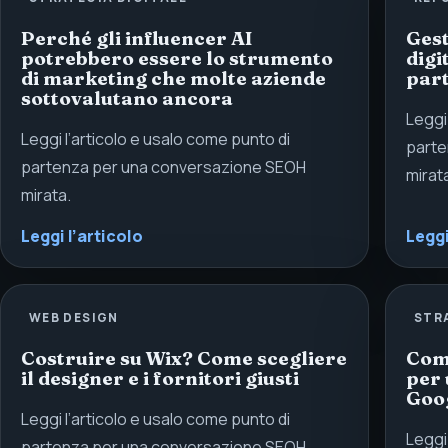
Perché gli influencer AI
Gest
potrebbero essere lo strumento
digi
di marketing che molte aziende
par
sottovalutano ancora
Leggi
Leggi l’articolo e usalo come punto di
parte
partenza per una conversazione SEOH
mirat
mirata.
Leggi l’articolo
Leggi
WEB DESIGN
STR
Costruire su Wix? Come scegliere
Come
il designer e i fornitori giusti
per 
Goo
Leggi l’articolo e usalo come punto di
Leggi
partenza per una conversazione SEOH