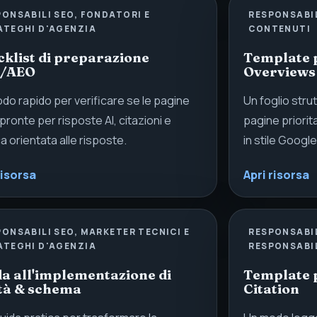
ONSABILI SEO, FONDATORI E
RESPONSABIL
ATEGHI D'AGENZIA
CONTENUTI
klist di preparazione
Template pe
/AEO
Overviews
do rapido per verificare se le pagine
Un foglio strut
pronte per risposte AI, citazioni e
pagine priorit
a orientata alle risposte.
in stile Googl
risorsa
Apri risorsa
ONSABILI SEO, MARKETER TECNICI E
RESPONSABIL
ATEGHI D'AGENZIA
RESPONSABI
a all'implementazione di
Template 
ità & schema
Citation