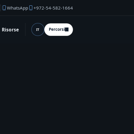
WhatsApp
+972-54-582-1664
ail del fondatore
Risorse
Percorsi
IT
Lingua (desktop)