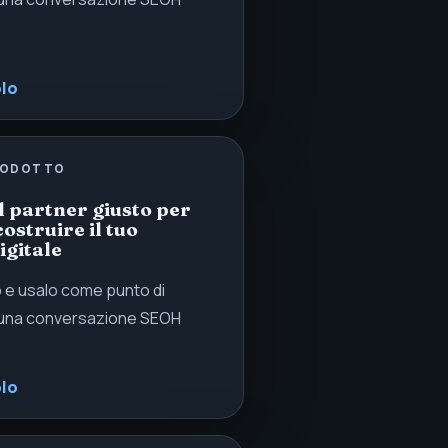
olo
RODOTTO
il partner giusto per
costruire il tuo
igitale
lo e usalo come punto di
 una conversazione SEOH
olo