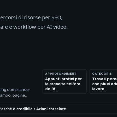
rcorsi di risorse per SEO,
afe e workflow per AI video.
APPROFONDIMENTI
CATEGORIE
Appunti pratici per
Trova il per
la crescita nell’era
che più si ad
dell’AI.
lavoro.
eting compliance-
l campo, pagine
l delivery,
Perché è credibile
/
Azioni correlate