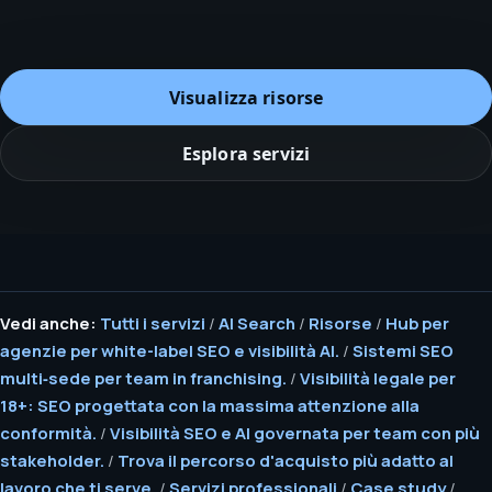
Visualizza risorse
Esplora servizi
Vedi anche:
Tutti i servizi
/
AI Search
/
Risorse
/
Hub per
agenzie per white-label SEO e visibilità AI.
/
Sistemi SEO
multi‑sede per team in franchising.
/
Visibilità legale per
18+: SEO progettata con la massima attenzione alla
conformità.
/
Visibilità SEO e AI governata per team con più
stakeholder.
/
Trova il percorso d'acquisto più adatto al
lavoro che ti serve.
/
Servizi professionali
/
Case study
/