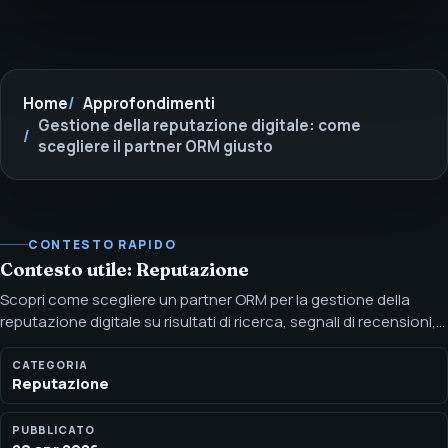
Home
Approfondimenti
Gestione della reputazione digitale: come
scegliere il partner ORM giusto
CONTESTO RAPIDO
Contesto utile: Reputazione
Scopri come scegliere un partner ORM per la gestione della
reputazione digitale su risultati di ricerca, segnali di recensioni,
profili e narrazioni sensibili. Menashe Avramov - Fondatore,
SEOH — Tel Aviv, Israele
CATEGORIA
Reputazione
PUBBLICATO