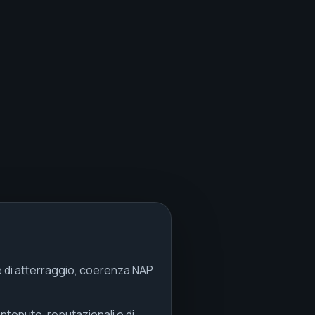
ne di atterraggio, coerenza NAP
ontenuto, reputazionali e di