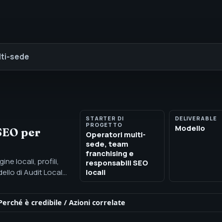
lti-sede
STARTER DI
DELIVERABLE
PROGETTO
Modello
 SEO per
Operatori multi-
sede, team
franchising e
ne locali, profili,
responsabili SEO
dello di Audit Local
locali
pagine, recensioni e
Perché è credibile
/
Azioni correlate