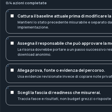
0
/
4
azioni completate
Cattura il baseline attuale prima di modificare la
Mantieni lo stato precedente misurabile e separato dal
implementazione.
Assegna il responsabile che può approvare la mo
La risorsa dovrebbe portare a un passo successivo re
download anonimo.
Allega prova, fonte o evidenza del percorso.
Usa evidenze revisionate invece di copiare note privat
Scegli la fascia di readiness che misurerai.
Traccia fasce e risultati, non budget grezzi o risposte 