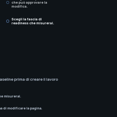
che può approvare la
modifica.
Scegli la fascia di
readiness che misurerai.
baseline prima di creare il lavoro
he misurerai.
ma di modificare la pagina.