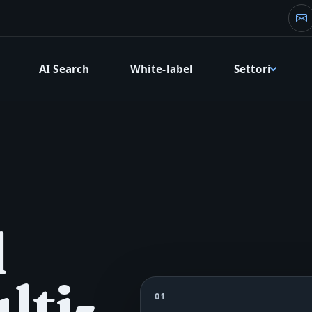
Em
AI Search
White-label
Settori
l
lti-
01