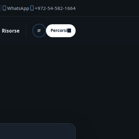
WhatsApp
+972-54-582-1664
ail del fondatore
Risorse
Percorsi
IT
Lingua (desktop)