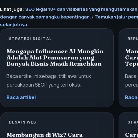
Lihat juga:
SEO legal 18+ dan visibilitas yang mengutamakan
dengan banyak pemangku kepentingan.
/
Temukan jalur pem
selanjutnya.
STRATEGI DIGITAL
REP
Mengapa Influencer AI Mungkin
Mana
Adalah Alat Pemasaran yang
Car
Banyak Bisnis Masih Remehkan
Tep
Baca artikel ini sebagai titik awal untuk
Baca a
percakapan SEOH yang terfokus.
perca
Baca artikel
Baca 
DESAIN WEB
STR
Membangun di Wix? Cara
Car