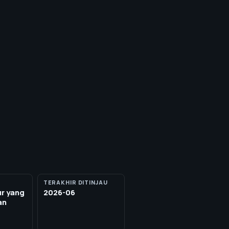
TERAKHIR DITINJAU
ur yang
2026-06
an