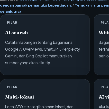
dengan banyak pemangku kepentingan.
/
Temukan jalur pem
selanjutnya.
PILAR
PIL
AI search
Whi
Catatan lapangan tentang bagaimana
Bagai
Google AI Overviews, ChatGPT, Perplexity,
terli
Gemini, dan Bing Copilot memutuskan
senio
sumber yang akan dikutip.
PILAR
PIL
Multi-lokasi
AI v
Local SEO, strategi halaman lokasi, dan
Alur k