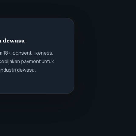
n dewasa
 18+, consent, likeness,
 kebijakan payment untuk
ndustri dewasa.