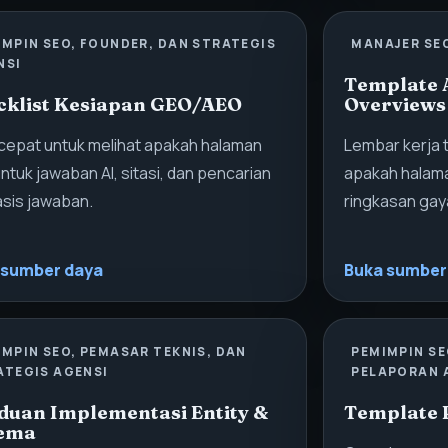
IMPIN SEO, FOUNDER, DAN STRATEGIS
MANAJER SE
NSI
Template A
cklist Kesiapan GEO/AEO
Overviews
cepat untuk melihat apakah halaman
Lembar kerja 
untuk jawaban AI, sitasi, dan pencarian
apakah halama
sis jawaban.
ringkasan gay
 sumber daya
Buka sumber
IMPIN SEO, PEMASAR TEKNIS, DAN
PEMIMPIN SE
ATEGIS AGENSI
PELAPORAN 
duan Implementasi Entity &
Template P
ema