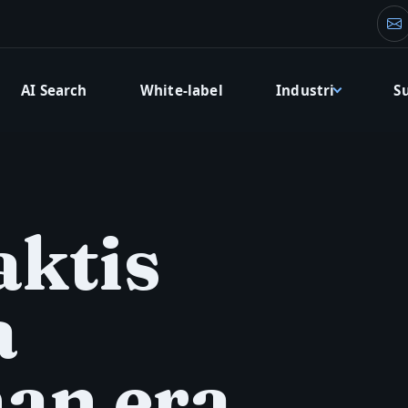
Em
AI Search
White-label
Industri
S
aktis
a
an era