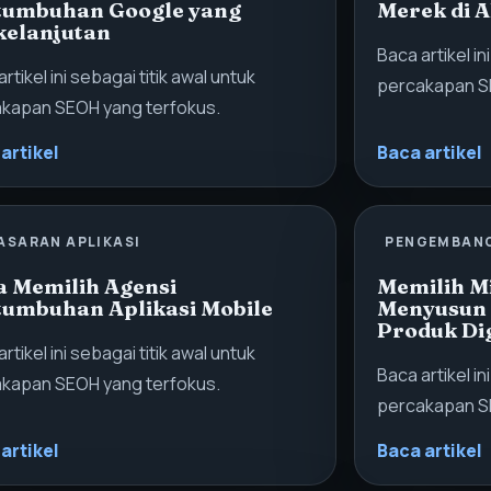
tumbuhan Google yang
Merek di 
kelanjutan
Baca artikel in
rtikel ini sebagai titik awal untuk
percakapan S
kapan SEOH yang terfokus.
artikel
Baca artikel
ASARAN APLIKASI
PENGEMBAN
a Memilih Agensi
Memilih Mi
tumbuhan Aplikasi Mobile
Menyusun
Produk Dig
rtikel ini sebagai titik awal untuk
Baca artikel in
kapan SEOH yang terfokus.
percakapan S
artikel
Baca artikel