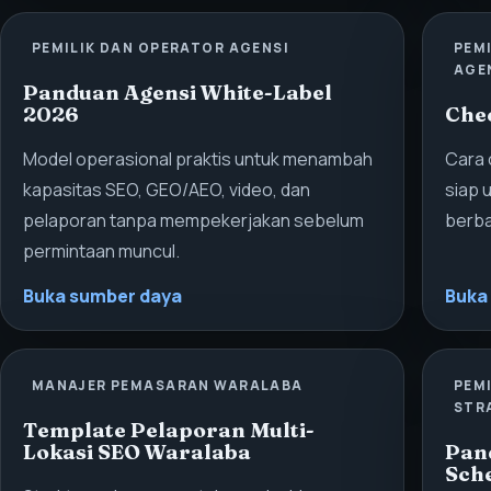
PEMILIK DAN OPERATOR AGENSI
PEM
AGE
Panduan Agensi White-Label
2026
Che
Model operasional praktis untuk menambah
Cara 
kapasitas SEO, GEO/AEO, video, dan
siap 
pelaporan tanpa mempekerjakan sebelum
berba
permintaan muncul.
Buka sumber daya
Buka
MANAJER PEMASARAN WARALABA
PEM
STR
Template Pelaporan Multi-
Lokasi SEO Waralaba
Pan
Sch