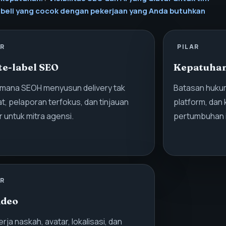
beli yang cocok dengan pekerjaan yang Anda butuhkan
AR
PILAR
te-label SEO
Kepatuha
mana SEOH menyusun delivery tak
Batasan hukum
hat, pelaporan terfokus, dan tinjauan
platform, dan
r untuk mitra agensi.
pertumbuhan i
AR
ideo
erja naskah, avatar, lokalisasi, dan