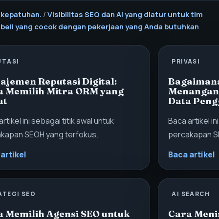
 kepatuhan.
/
Visibilitas SEO dan AI yang diatur untuk tim
beli yang cocok dengan pekerjaan yang Anda butuhkan
UTASI
PRIVASI
jemen Reputasi Digital:
Bagaimana
a Memilih Mitra ORM yang
Menangani 
at
Data Peng
rtikel ini sebagai titik awal untuk
Baca artikel in
kapan SEOH yang terfokus.
percakapan S
artikel
Baca artikel
ATEGI SEO
AI SEARCH
a Memilih Agensi SEO untuk
Cara Meni