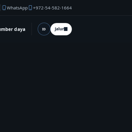
WhatsApp
+972-54-582-1664
ail pendiri
umber daya
Jalur
ID
Bahasa (desktop)