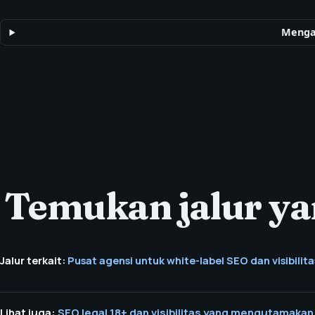
catatan lapangan, halaman metodologi, dan jalur sumber daya 
GEO/AEO, white-label delivery, adult-safe marketing, dan alur kerj
Mengap
Temukan jalur ya
Jalur terkait:
Pusat agensi untuk white-label SEO dan visibilitas
Lihat juga:
SEO legal 18+ dan visibilitas yang mengutamakan