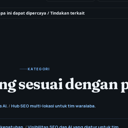
untuk SEO,
a AI video.
a ini dapat dipercaya
/
Tindakan terkait
KATEGORI
ng sesuai dengan 
 AI.
/
Hub SEO multi-lokasi untuk tim waralaba.
 kepatuhan.
/
Visibilitas SEO dan AI yang diatur untuk tim