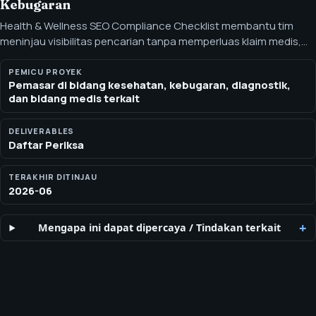
Kebugaran
Health & Wellness SEO Compliance Checklist membantu tim
meninjau visibilitas pencarian tanpa memperluas klaim medis,
suplemen, atau kebugaran secara berlebihan. Minta SEOH's
Health & Wellness SEO Compliance Checklist untuk YMYL,
PEMICU PROYEK
Pemasar di bidang kesehatan, kebugaran, diagnostik,
schema, E-E-A-T, klaim, dan kejelasan jawaban AI.
dan bidang medis terkait
DELIVERABLES
Daftar Periksa
TERAKHIR DITINJAU
2026-06
Mengapa ini dapat dipercaya
/
Tindakan terkait