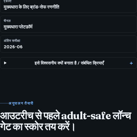
संबंधी और नीति-सचेत प्रचार मार्गों की समीक्षा करता है—यह अनुमति दे कर नियमों को
एडल्ट
मुख्यधारा के लिए ब्रांड-सेफ रणनीति
बायपास करने का संकेत नहीं देता।
चैनल
मुख्यधारा प्लेटफ़ॉर्म
अंतिम समीक्षा
2026-06
इसे विश्वसनीय क्यों बनाता है
/
संबंधित क्रियाएँ
अनुपालन तैयारी
आउटरीच से पहले adult-safe लॉन्च
गेट का स्कोर तय करें।