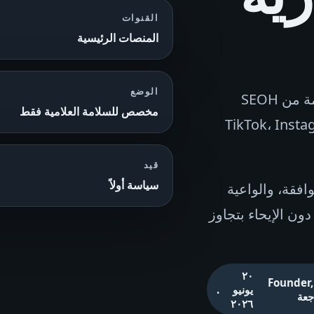
القنوات
المنصات الرئيسية
الوضع
استراتيجية ملائمة للعلامات التجارية على المنصات العامة من SEOH
مخصص للسلامة العلامية فقط
تشمل TikTok، Instagram، YouTube
قيد
سياسة أولاً
لموافقة، والواعية
ون الإيحاء بتجاوز
٢٠
Founder,
يونيو
.
جعة
٢٠٢٦