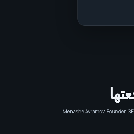
تها
.
Menashe Avramov
,
Founder, SE