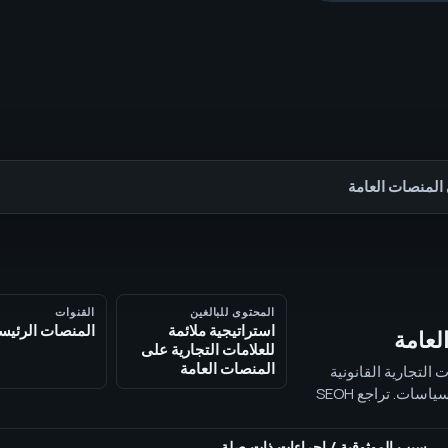
 المنصات العامة
المحتوى للبالغين
القنوات
استراتيجية ملائمة
المنصات الرئيس
لعامة
للعلامات التجارية على
المنصات العامة
ت التجارية على المنصات العامة من SEOH للعلامات التجارية القانونية
18+، تشمل TikTok، Instagram، YouTube Shorts، Reddit، ومراجعة السياسات. تراجع SEOH
ي صناعة البالغين على
سبب الموثوقية
/
إجراءات ذات صلة