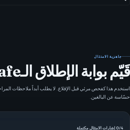
جاهزية الامتثال
قَيّم بوابة الإطلاق الـadult-safe قبل التواصل.
استخدم هذا كفحص مرئي قبل الإقلاع. لا يطلب أبداً ملاحظات المراج
حسّاسة عن البالغين.
4
/
0
إشارات الامتثال مكتملة